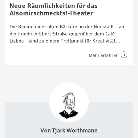
Neue Räumlichkeiten für das
Alsomirschmeckts!-Theater
Die Räume einer alten Bäckerei in der Neustadt – an
der Friedrich-Ebert-Straße gegenüber dem Café
Lisboa – sind zu einem Treffpunkt für Kreativität
geworden. Vor Kurzem ist dort nämlich das
Alsomirschmeckts!-Theater (kurz AMS!-Theater)
Mehr erfahren
eingezogen. Die Akteurinnen und Akteure haben sich
auf das Genre Langform-Impro spezialisiert. Die
Aufführungen leben also davon, dass das Publikum
die Anregungen
Von Tjark Worthmann