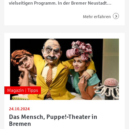
vielseitigen Programm. In der Bremer Neustadt
beheimatet, steht das freie Theater für
zeitgenössisches Sprechtheater, originelle
Mehr erfahren
Eigenproduktionen und ein starkes gesellschaftliches
Engagement. Ob politisches Drama, literarische
Adaption oder unterhaltsames Familienstück – das
Ensemble bringt aktuelle Themen auf die Bühne und
versteht Theater als
Magazin | Tipps
24.10.2024
Das Mensch, Puppe!-Theater in
Bremen