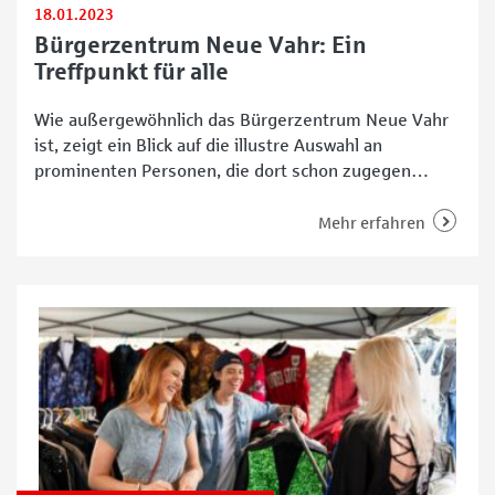
18.01.2023
Bürgerzentrum Neue Vahr: Ein
Treffpunkt für alle
Wie außergewöhnlich das Bürgerzentrum Neue Vahr
ist, zeigt ein Blick auf die illustre Auswahl an
prominenten Personen, die dort schon zugegen
waren: Auf der Showbühne standen in den 80er-
Jahren zum Beispiel Schlagergrößen wie Chris
Mehr erfahren
Andrews, Michaela sowie Cindy & Bert. Doch in dem
Gebäude in der Berliner Freiheit 10 in Bremen trifft
sich der Stadtteil