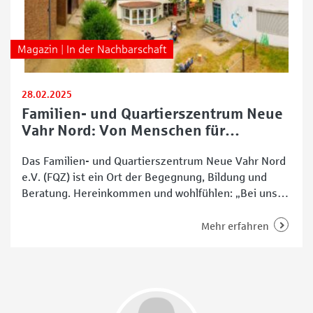
Magazin | In der Nachbarschaft
28.02.2025
Familien- und Quartierszentrum Neue
Vahr Nord: Von Menschen für
Menschen
Das Familien- und Quartierszentrum Neue Vahr Nord
e.V. (FQZ) ist ein Ort der Begegnung, Bildung und
Beratung. Hereinkommen und wohlfühlen: „Bei uns
sind alle aus dem Stadtteil willkommen“, sagt Claudia
Regel. Sie ist die Koordinatorin des FQZ beim Amt für
Mehr erfahren
Soziale Dienste und freut sich auf das bevorstehende
Jubiläum in diesem Jahr. Am 27. Mai