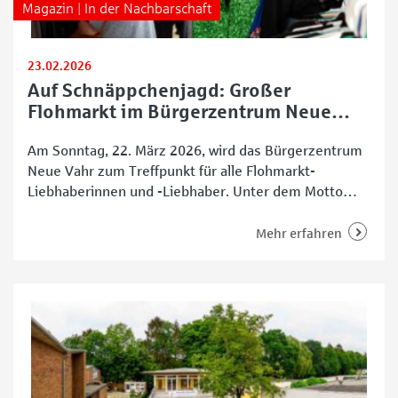
Magazin | In der Nachbarschaft
23.02.2026
Auf Schnäppchenjagd: Großer
Flohmarkt im Bürgerzentrum Neue
Vahr
Am Sonntag, 22. März 2026, wird das Bürgerzentrum
Neue Vahr zum Treffpunkt für alle Flohmarkt-
Liebhaberinnen und -Liebhaber. Unter dem Motto
„Knirps & Kram“ und „KauFRAUsch“ finden gleich
zwei Themen-Flohmärkte an einem Tag statt. Die
Mehr erfahren
perfekte Gelegenheit für Familien,
Schnäppchenjägerinnen und -jäger sowie alle, die das
Besondere suchen, fündig zu werden. Vom
Kinderflohmarkt zum „KauFRAUsch“ Der