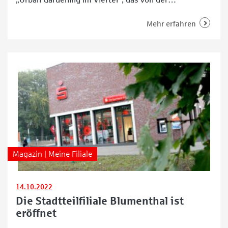
Interessengemeinschaft „Das Viertel“ e. V. (IGV)
initiiert wurde. Mit tatkräftiger Unterstützung der
Mehr erfahren
WFB Wirtschaftsförderung Bremen GmbH und
großzügiger Förderung durch die Sparkasse Bremen
sowie die Beiräte Mitte und Östliche Vorstadt konnte
das
Magazin | Meine Filiale
14.10.2022
Die Stadtteilfiliale Blumenthal ist
eröffnet