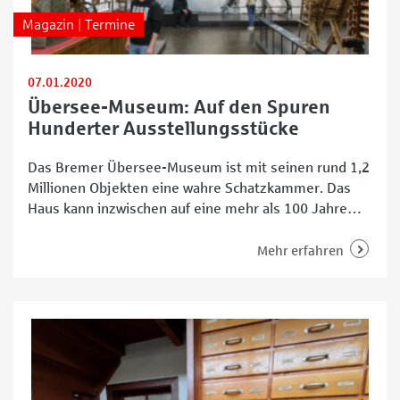
Magazin | Termine
07.01.2020
Übersee-Museum: Auf den Spuren
Hunderter Ausstellungsstücke
Das Bremer Übersee-Museum ist mit seinen rund 1,2
Millionen Objekten eine wahre Schatzkammer. Das
Haus kann inzwischen auf eine mehr als 100 Jahre
währende wechselvolle Geschichte zurückblicken. Mit
seiner Eröffnung 1896 als Städtisches Museum für
Mehr erfahren
Natur-, Völker- und Handelskunde setzte es dabei
Maßstäbe. In der neuen Dauerausstellung
„Spurensuche“ taucht das Museum aktuell tief in die