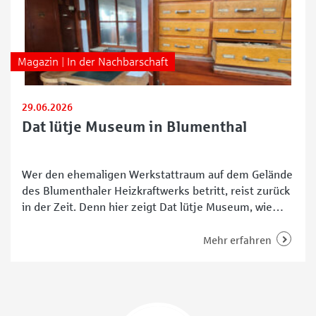
Magazin | In der Nachbarschaft
29.06.2026
Dat lütje Museum in Blumenthal
Wer den ehemaligen Werkstattraum auf dem Gelände
des Blumenthaler Heizkraftwerks betritt, reist zurück
in der Zeit. Denn hier zeigt Dat lütje Museum, wie
früher in der Bremer Woll-Kämmerei (BWK)
tatsächlich gearbeitet, repariert und gelernt wurde.
Mehr erfahren
Alte Werkzeuge, zahlreiche Erinnerungen und viele
helfende Hände Die rund 200 Quadratmeter große
alte Werkstatt wirkt nicht wie ein klassisches