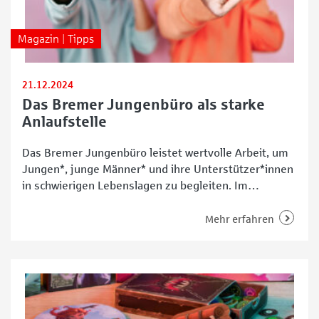
Magazin | Tipps
21.12.2024
Das Bremer Jungenbüro als starke
Anlaufstelle
Das Bremer Jungenbüro leistet wertvolle Arbeit, um
Jungen*, junge Männer* und ihre Unterstützer*innen
in schwierigen Lebenslagen zu begleiten. Im
Interview spricht Alex Sott, Sozialpädagoge und
Systemischer Berater des Bremer Jungenbüros, über
Mehr erfahren
die Angebote, Ziele und Herausforderungen im
Umgang mit Gewaltbetroffenen. Von individueller
Unterstützung über präventive Maßnahmen bis hin
zu geschlechtsspezifischen Konzepten – das Bremer
Jungenbüro