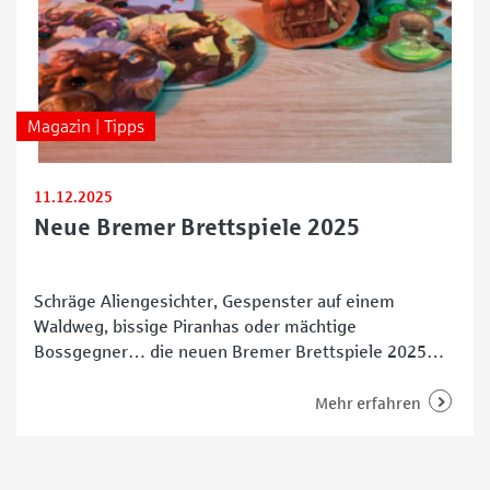
Magazin | Tipps
11.12.2025
Neue Bremer Brettspiele 2025
Schräge Aliengesichter, Gespenster auf einem
Waldweg, bissige Piranhas oder mächtige
Bossgegner… die neuen Bremer Brettspiele 2025
haben jede Menge Abwechslung zu bieten. Es gibt
gleich eine ganze Reihe neuer Gesellschafts- und
Mehr erfahren
Kartenspiele von bekannten Bremer Spieleautoren.
Viele Familienspiele sind darunter, aber auch
Varianten, die Erfahrene herausfordern. Ob lustige