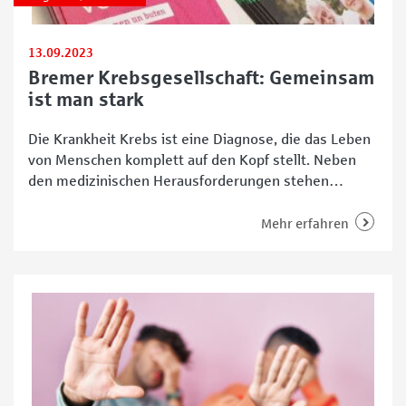
13.09.2023
Bremer Krebsgesellschaft: Gemeinsam
ist man stark
Die Krankheit Krebs ist eine Diagnose, die das Leben
von Menschen komplett auf den Kopf stellt. Neben
den medizinischen Herausforderungen stehen
Betroffene und ihre Angehörigen oft vor einer
Vielzahl von Fragen und emotionalen Belastungen. In
Mehr erfahren
solch schweren Zeiten ist gute Unterstützung von
großer Bedeutung. Die Mitarbeitenden der Bremer
Krebsgesellschaft leisten hier wertvolle, einfühlsame
und vor