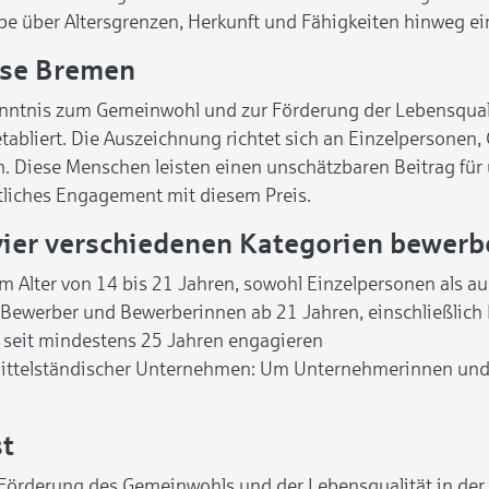
abe über Altersgrenzen, Herkunft und Fähigkeiten hinweg ei
sse Bremen
enntnis zum Gemeinwohl und zur Förderung der Lebensquali
tabliert. Die Auszeichnung richtet sich an Einzelpersonen, G
en. Diese Menschen leisten einen unschätzbaren Beitrag für
tliches Engagement mit diesem Preis.
 vier verschiedenen Kategorien bewer
 Alter von 14 bis 21 Jahren, sowohl Einzelpersonen als a
r Bewerber und Bewerberinnen ab 21 Jahren, einschließlic
h seit mindestens 25 Jahren engagieren
ittelständischer Unternehmen: Um Unternehmerinnen und 
st
e Förderung des Gemeinwohls und der Lebensqualität in der 