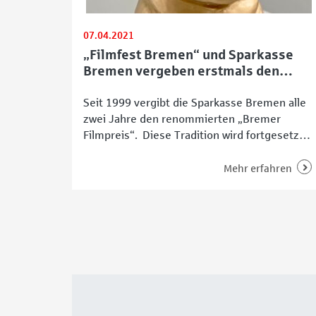
07.04.2021
„Filmfest Bremen“ und Sparkasse
Bremen vergeben erstmals den
„Goldenen Mops“
Seit 1999 vergibt die Sparkasse Bremen alle
zwei Jahre den renommierten „Bremer
Filmpreis“. Diese Tradition wird fortgesetzt,
allerdings in abgewandelter Form, mit dem
„Filmfest Bremen“ als neuem
Mehr erfahren
Kooperationspartner – und mit einem
„Goldenen Mops“. Diesen erhält 2021 Hape
Kerkeling. Premiere für den „Bremer
Filmpreis“ in Zusammenarbeit mit dem
„Filmfest Bremen“ Glanzvolle
Persönlichkeiten der europäischen Filmszene