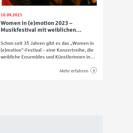
10.09.2023
Women in (e)motion 2023 –
Musikfestival mit weiblichen
Ensembles
Schon seit 35 Jahren gibt es das „Women in
(e)motion“-Festival – eine Konzertreihe, die
weibliche Ensembles und Künstlerinnen in
den Mittelpunkt stellt. Das 1988 gegründete
Bremer Event hat sich dem Grundsatz
Mehr erfahren
verschrieben, sowohl bislang unbekannten
wie auch arrivierten Künstlerinnen aus allen
Kontinenten eine Bühne zu bieten. Förderung
erhält das vom Veranstalter Tradition &
Moderne in