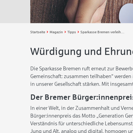
Startseite
Magazin
Tipps
Sparkasse Bremen verleiht den Bremer Bürger:innenpreis 2023
Würdigung und Ehrun
Die Sparkasse Bremen ruft erneut zur Bewerb
Gemeinschaft: zusammen teilhaben“ werden Me
in unserer Gesellschaft stärken. Mit insges
Der Bremer Bürger:innenprei
In einer Welt, in der Zusammenhalt und Vern
Bürger:innenpreis das Motto „Generation Ge
Verständnis für unterschiedliche Lebensums
Jung und Alt, analog und digital, homogen u