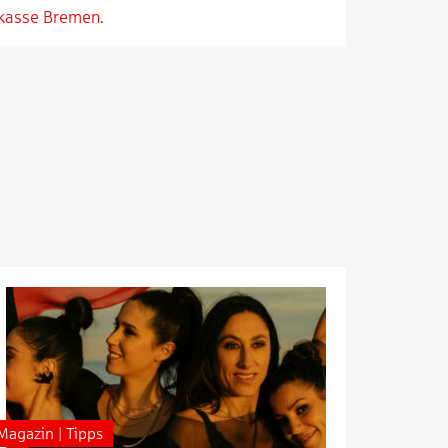
rkasse Bremen
.
Magazin | Tipps