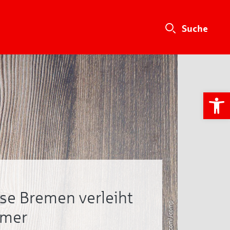
We
se Bremen verleiht
Freepik.com/Jcomp
emer