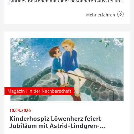
jähriges Bestehen mit einer besonderen Ausstellung,
die seit dem 17. Juli 2025 im Haus Am Markt
öffentlich zugänglich ist. Unter dem Motto „200 Jahre
Mehr erfahren
Sparkasse Bremen – #möglichmachen seit 1825“ lädt
die Schau zu einer spannenden Entdeckungstour
durch die Geschichte des Unternehmens und der
Magazin | In der Nachbarschaft
10.04.2026
Kinderhospiz Löwenherz feiert
Jubiläum mit Astrid-Lindgren-
Ausstellung