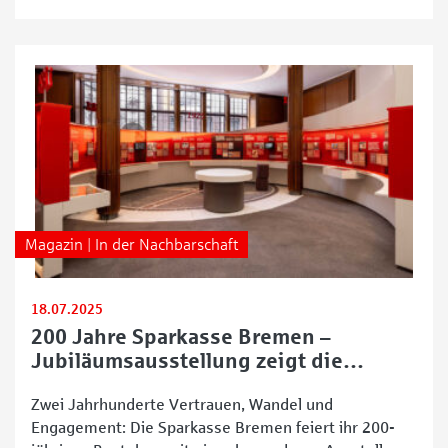
Ausstellung, die federführend vom Arbeitskreis
Arster Geschichte(n) konzipiert wurde, zeigt mit
liebevoll zusammengetragenen Exponaten und
historischen Fotos die vielfältigen Facetten
Magazin | In der Nachbarschaft
18.07.2025
200 Jahre Sparkasse Bremen –
Jubiläumsausstellung zeigt die
bewegte Geschichte
Zwei Jahrhunderte Vertrauen, Wandel und
Engagement: Die Sparkasse Bremen feiert ihr 200-