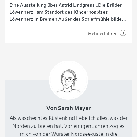
Eine Ausstellung über Astrid Lindgrens „Die Brüder
Löwenherz“ am Standort des Kinderhospizes
Löwenherz in Bremen Außer der Schleifmühle bildet
aktuell den Rahmen für ein besonderes Jubiläum: Seit
20 Jahren begleitet das ambulante Kinderhospiz
Mehr erfahren
Löwenherz in Bremen Familien mit schwerstkranken
Kindern. Am Standort in der Hansestadt wird dieses
Jubiläum nun sichtbar – in der Ausstellung „Wir
Von Sarah Meyer
Als waschechtes Küstenkind liebe ich alles, was der
Norden zu bieten hat. Vor einigen Jahren zog es
mich von der Wurster Nordseeküste in die