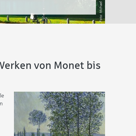
Michael Gielen
Werken von Monet bis
le
rn