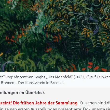
tellung: Vincent van Goghs „Das Mohnfeld“ (1889, Öl auf Leinwa
e Bremen – Der Kunstverein in Bremen
tellungen im Überblick
ereint! Die frühen Jahre der Sammlung
: Zu sehen sind 
in seinen ersten Ausstellungen präsentierte. Dokumente sin