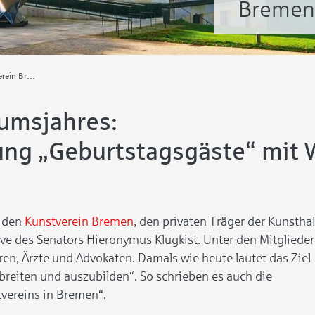
Bremen
200 Jahre Kunstverein Bremen
umsjahres:
ung „Geburtstagsgäste“ mit 
r den
Kunstverein Bremen
, den privaten Träger der Kunsthal
ive des Senators Hieronymus Klugkist. Unter den Mitgliede
ren, Ärzte und Advokaten. Damals wie heute lautet das Ziel
erbreiten und auszubilden“. So schrieben es auch die
tvereins in Bremen“.