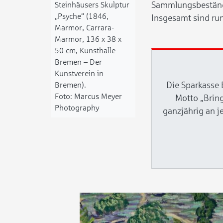
Sammlungsbestände 
Steinhäusers Skulptur
„Psyche“ (1846,
Insgesamt sind ru
Marmor, Carrara-
Marmor, 136 x 38 x
50 cm, Kunsthalle
Bremen – Der
Kunstverein in
Die Sparkasse 
Bremen).
Marcus Meyer
Motto „Bring
Photography
ganzjährig an j