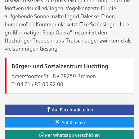
Gisela Frese lässt die Ausstellung mit Ethno- und Folk-
Motiven visuell erklingen. Vogelkonzerte für die
aufgehende Sonne malte Ingrid Daleske. Einen
humorvollen Kontrapunkt setzt Elke Schlesinger: Ihre
großformatige „Soap Opera“ inszeniert den
Huchtinger Treppenhaus-Tratsch augenzwinkernd als
vielstimmigen Gesang.
Bürger- und Sozialzentrum Huchting
Amersfoorter Str. 8 • 28259 Bremen
T:
04 21 / 83 00 92 00
Auf Facebook teilen
Auf X teilen
Per Whatsapp verschicken