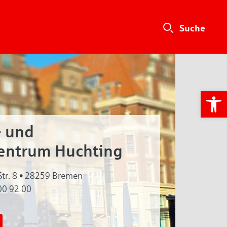
We
- und
zentrum Huchting
Str. 8 • 28259 Bremen
00 92 00