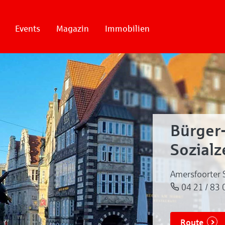
Events
Magazin
Immobilien
Bürger
Sozial
Amersfoorter 
04 21 / 83 
Route