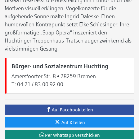
Gisela Frese lässt die Ausstellung mit Ethno- und Folk-
Motiven visuell erklingen. Vogelkonzerte für die
aufgehende Sonne malte Ingrid Daleske. Einen
humorvollen Kontrapunkt setzt Elke Schlesinger: Ihre
großformatige „Soap Opera“ inszeniert den
Huchtinger Treppenhaus-Tratsch augenzwinkernd als
vielstimmigen Gesang.
Bürger- und Sozialzentrum Huchting
Amersfoorter Str. 8 • 28259 Bremen
T:
04 21 / 83 00 92 00
Auf Facebook teilen
Auf X teilen
Per Whatsapp verschicken