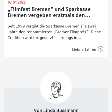
07.04.2021
„Filmfest Bremen“ und Sparkasse
Bremen vergeben erstmals den
„Goldenen Mops“
Seit 1999 vergibt die Sparkasse Bremen alle zwei
Jahre den renommierten „Bremer Filmpreis“. Diese
Tradition wird fortgesetzt, allerdings in
abgewandelter Form, mit dem „Filmfest Bremen“ als
neuem Kooperationspartner – und mit einem
Mehr erfahren
„Goldenen Mops“. Diesen erhält 2021 Hape Kerkeling.
Premiere für den „Bremer Filmpreis“ in
Zusammenarbeit mit dem „Filmfest Bremen“
Glanzvolle Persönlichkeiten der europäischen
Filmszene
Von Linda Bussmann