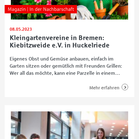
Magazin | In der Nachbarschaft
08.05.2023
Kleingartenvereine in Bremen:
Kiebitzweide e.V. in Huckelriede
Eigenes Obst und Gemüse anbauen, einfach im
Garten sitzen oder gemütlich mit Freunden Grillen:
Wer all das möchte, kann eine Parzelle in einem
Kleingartenverein in Bremen kaufen beziehungsweise
pachten. In unserer neuen Serie stellen wir Bremer
Mehr erfahren
Parzellengebiete vor. Angefangen mit der
Kiebitzweide e.V. in Huckelriede. Naherholungsgebiet
in der Neustadt und nahe Obervieland Das Besondere
an