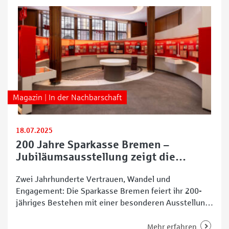
liebevoll zusammengetragenen Exponaten und
historischen Fotos die vielfältigen Facetten
Magazin | In der Nachbarschaft
18.07.2025
200 Jahre Sparkasse Bremen –
Jubiläumsausstellung zeigt die
bewegte Geschichte
Zwei Jahrhunderte Vertrauen, Wandel und
Engagement: Die Sparkasse Bremen feiert ihr 200-
jähriges Bestehen mit einer besonderen Ausstellung,
die seit dem 17. Juli 2025 im Haus Am Markt
öffentlich zugänglich ist. Unter dem Motto „200 Jahre
Mehr erfahren