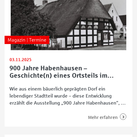
Magazin | Termine
03.11.2025
900 Jahre Habenhausen –
Geschichte(n) eines Ortsteils im
Wandel
Wie aus einem bäuerlich geprägten Dorf ein
lebendiger Stadtteil wurde – diese Entwicklung
erzählt die Ausstellung „900 Jahre Habenhausen“, die
vom 30. Oktober bis zum 6. Dezember 2025 im
Bürgerhaus Obervieland zu sehen ist. Die
Mehr erfahren
Ausstellung, die federführend vom Arbeitskreis
Arster Geschichte(n) konzipiert wurde, zeigt mit