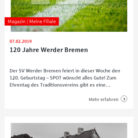
Magazin | Meine Filiale
07.02.2019
120 Jahre Werder Bremen
Der SV Werder Bremen feiert in dieser Woche den
120. Geburtstag – SPOT wünscht alles Gute! Zum
Ehrentag des Traditionsvereins gibt es eine
Tanzeinlage von Werder-Fan Luna Pepper und ihren
Kolleginnen und Kollegen aus der Stadtteilfilale
Mehr erfahren
Neustadt. Eine gute Einstimmung auf unser heutiges
Top-Event „120 Jahre Lauter Werder”, bei dem
Künstler wie Jan Delay, Grillmaster