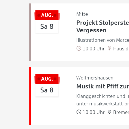
Mitte
AUG.
Projekt Stolperste
Sa 8
Vergessen
Illustrationen von Marce
10:00 Uhr
Haus de
Woltmershausen
AUG.
Musik mit Pfiff z
Sa 8
Klanggeschichten und I
unter musikwerkstatt-b
10:00 Uhr
Bremer 