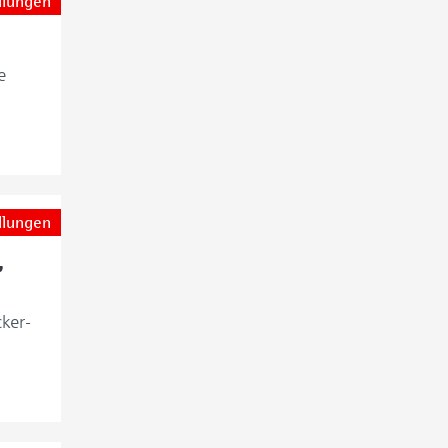
llungen
e
llungen
,
ker-