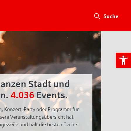
We
ganzen Stadt und
n.
4.036
Events.
g, Konzert, Party oder Programm für
nsere Veranstaltungsübersicht hat
geweile und hält die besten Events