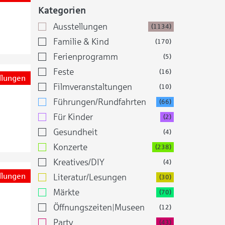
Kategorien
Ausstellungen
(1134)
Familie & Kind
(170)
Ferienprogramm
(5)
Feste
(16)
llungen
Filmveranstaltungen
(10)
Führungen/Rundfahrten
(66)
Für Kinder
(2)
Gesundheit
(4)
Konzerte
(238)
Kreatives/DIY
(4)
llungen
Literatur/Lesungen
(30)
Märkte
(70)
Öffnungszeiten|Museen
(12)
Party
(43)