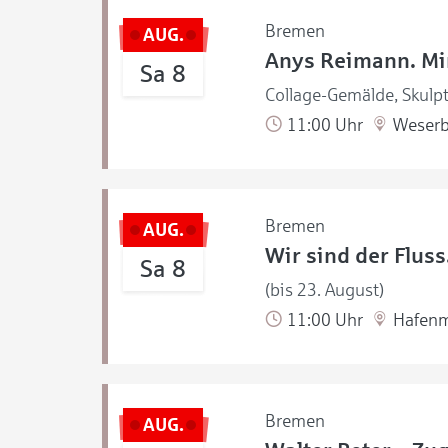
Bremen
AUG.
Anys Reimann. Mir
Sa 8
Collage-Gemälde, Skulpt
11:00 Uhr
Weserb
Bremen
AUG.
Wir sind der Flus
Sa 8
(bis 23. August)
11:00 Uhr
Hafen
Bremen
AUG.