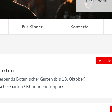
für Sie parat.
Für Kinder
Konzerte
Ausste
Garten
erbands Botanischer Gärten (bis 18. Oktober)
cher Garten / Rhododendronpark