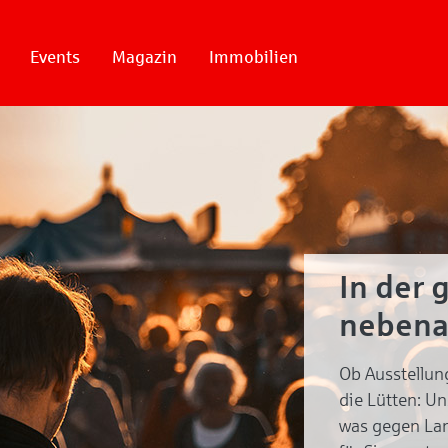
Events
Magazin
Immobilien
In der 
nebena
Ob Ausstellun
die Lütten: U
was gegen Lan