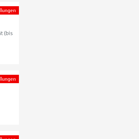
llungen
t (bis
llungen