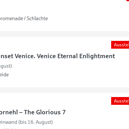
romenade / Schlachte
Ausste
unset Venice. Venice Eternal Enlightment
ugust)
eide
Ausste
rnehl – The Glorious 7
einwand (bis 16. August)