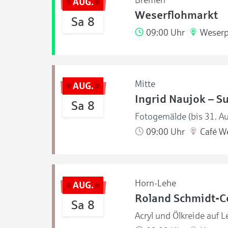
Bremen
AUG.
Weserflohmarkt
Sa 8
09:00 Uhr
Weserp
Mitte
AUG.
Ingrid Naujok – S
Sa 8
Fotogemälde (bis 31. A
09:00 Uhr
Café W
Horn-Lehe
AUG.
Roland Schmidt-Co
Sa 8
Acryl und Ölkreide auf L