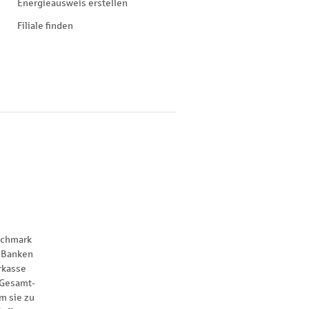
Energieausweis erstellen
Filiale finden
nchmark
 Banken
rkasse
 Gesamt-
m sie zu