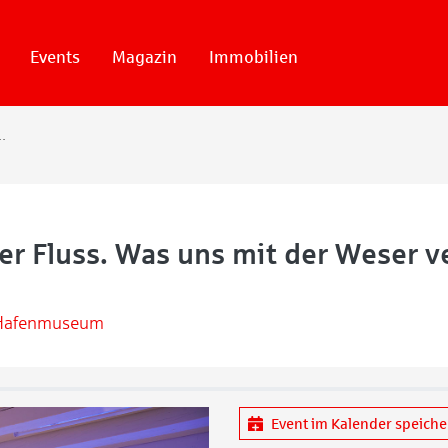
Events
Magazin
Immobilien
ns mit der Weser verbindet
er Fluss. Was uns mit der Weser v
Hafenmuseum
Event im Kalender speich