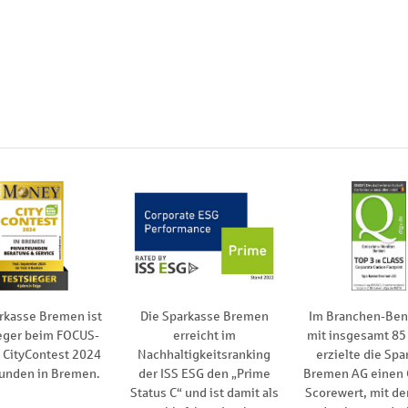
rkasse Bremen ist
Die Sparkasse Bremen
Im Branchen-Be
eger beim FOCUS-
erreicht im
mit insgesamt 85
CityContest 2024
Nachhaltigkeitsranking
erzielte die Spa
kunden in Bremen.
der ISS ESG den „Prime
Bremen AG einen
Status C“ und ist damit als
Scorewert, mit de