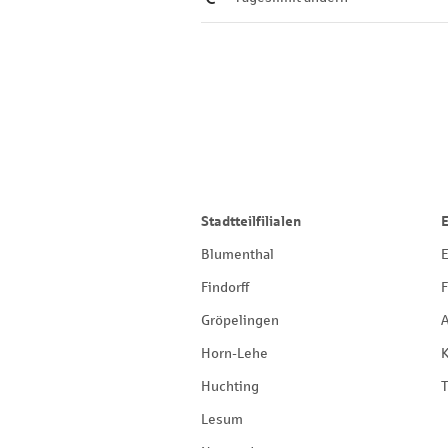
Stadtteilfilialen
Blumenthal
E
Findorff
F
Gröpelingen
Horn-Lehe
Huchting
T
Lesum