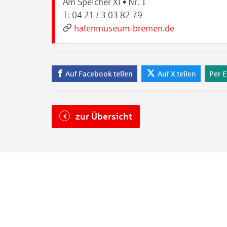
Am Speicher XI • Nr. 1
T:
04 21 / 3 03 82 79
hafenmuseum-bremen.de
Auf Facebook teilen
Auf X teilen
Per E
zur Übersicht