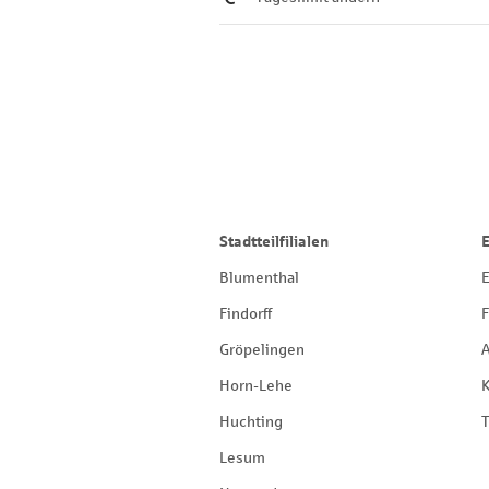
Stadtteilfilialen
Blumenthal
E
Findorff
F
Gröpelingen
Horn-Lehe
Huchting
T
Lesum