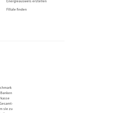
Energieausweis erstellen
Filiale finden
nchmark
 Banken
rkasse
 Gesamt-
m sie zu