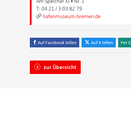
Am Speicher XI • Nr. 1
T:
04 21 / 3 03 82 79
hafenmuseum-bremen.de
Auf Facebook teilen
Auf X teilen
Per E
zur Übersicht