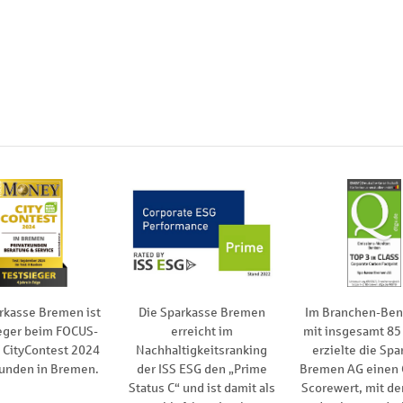
rkasse Bremen ist
Die Sparkasse Bremen
Im Branchen-Be
eger beim FOCUS-
erreicht im
mit insgesamt 85
CityContest 2024
Nachhaltigkeitsranking
erzielte die Spa
kunden in Bremen.
der ISS ESG den „Prime
Bremen AG einen
Status C“ und ist damit als
Scorewert, mit de