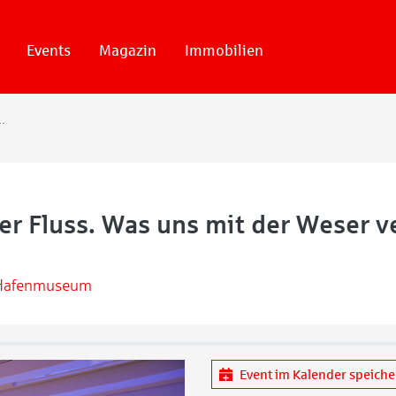
Events
Magazin
Immobilien
ns mit der Weser verbindet
er Fluss. Was uns mit der Weser v
Hafenmuseum
Event im Kalender speich