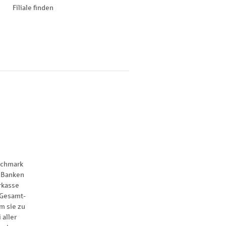
Filiale finden
nchmark
 Banken
rkasse
 Gesamt-
m sie zu
 aller