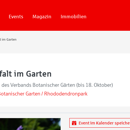
Events
Magazin
Immobilien
lt im Garten
falt im Garten
 des Verbands Botanischer Gärten (bis 18. Oktober)
Botanischer Garten / Rhododendronpark
Event im Kalender speich