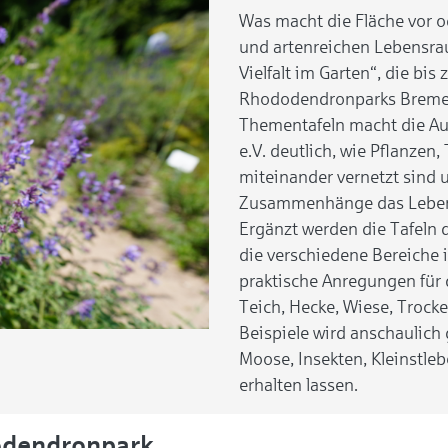
Was macht die Fläche vor 
und artenreichen Lebensrau
Vielfalt im Garten“, die bi
Rhododendronparks Bremen 
Thementafeln macht die Au
e.V. deutlich, wie Pflanzen,
miteinander vernetzt sind 
Zusammenhänge das Leben 
Ergänzt werden die Tafeln 
die verschiedene Bereiche 
praktische Anregungen für
Teich, Hecke, Wiese, Trock
Beispiele wird anschaulich 
Moose, Insekten, Kleinstle
erhalten lassen.
odendronpark