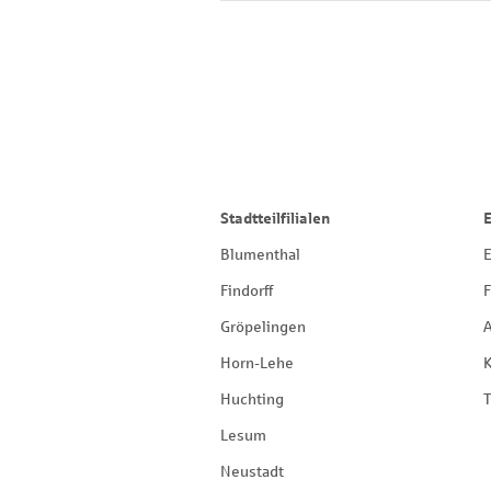
Stadtteilfilialen
Blumenthal
E
Findorff
F
Gröpelingen
Horn-Lehe
Huchting
T
Lesum
Neustadt