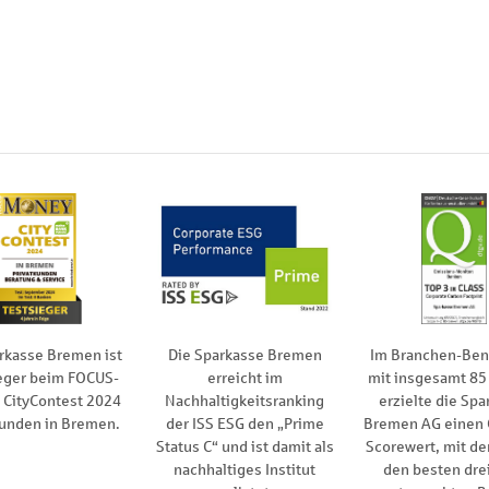
rkasse Bremen ist
Die Sparkasse Bremen
Im Branchen-Be
eger beim FOCUS-
erreicht im
mit insgesamt 85
CityContest 2024
Nachhaltigkeitsranking
erzielte die Spa
kunden in Bremen.
der ISS ESG den „Prime
Bremen AG einen
Status C“ und ist damit als
Scorewert, mit de
nachhaltiges Institut
den besten drei