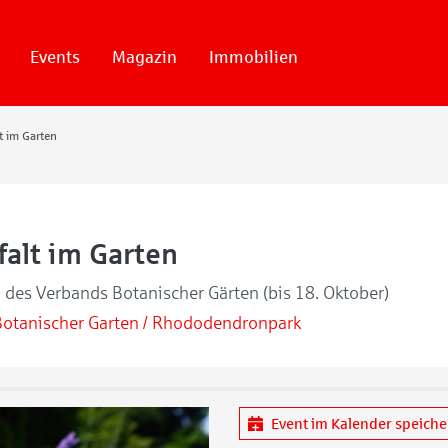
Events
Magazin
Immobilien
lt im Garten
falt im Garten
 des Verbands Botanischer Gärten (bis 18. Oktober)
Botanischer Garten / Rhododendronpark
Event im Kalender speich