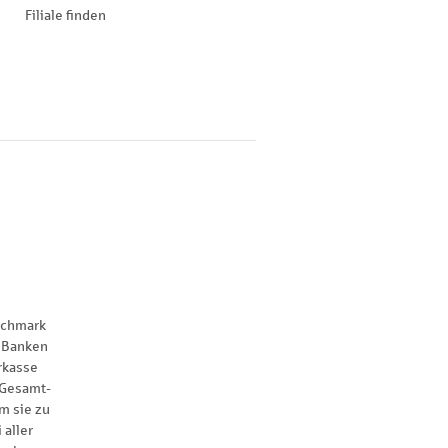
Filiale finden
nchmark
 Banken
rkasse
 Gesamt-
m sie zu
 aller