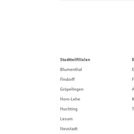
Stadtteilfilialen
Blumenthal
E
Findorff
F
Gröpelingen
Horn-Lehe
Huchting
T
Lesum
Neustadt