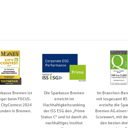
rkasse Bremen ist
Die Sparkasse Bremen
Im Branchen-Be
eger beim FOCUS-
erreicht im
mit insgesamt 85
CityContest 2024
Nachhaltigkeitsranking
erzielte die Spa
kunden in Bremen.
der ISS ESG den „Prime
Bremen AG einen
Status C“ und ist damit als
Scorewert, mit de
nachhaltiges Institut
den besten drei