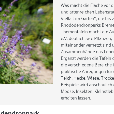
Was macht die Fläche vor 
und artenreichen Lebensrau
Vielfalt im Garten“, die bi
Rhododendronparks Bremen 
Thementafeln macht die Au
e.V. deutlich, wie Pflanzen,
miteinander vernetzt sind 
Zusammenhänge das Leben 
Ergänzt werden die Tafeln 
die verschiedene Bereiche 
praktische Anregungen für
Teich, Hecke, Wiese, Trock
Beispiele wird anschaulich 
Moose, Insekten, Kleinstle
erhalten lassen.
odendronpark