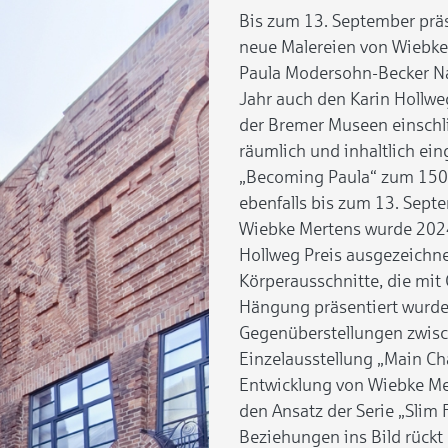
Bis zum 13. September pr
neue Malereien von Wiebke 
Paula Modersohn-Becker N
Jahr auch den Karin Hollweg
der Bremer Museen einschli
räumlich und inhaltlich ei
„Becoming Paula“ zum 150.
ebenfalls bis zum 13. Septe
Wiebke Mertens wurde 2024 
Hollweg Preis ausgezeichnet
Körperausschnitte, die mit 
Hängung präsentiert wurde
Gegenüberstellungen zwisch
Einzelausstellung „Main Cha
Entwicklung von Wiebke Mert
den Ansatz der Serie „Slim
Beziehungen ins Bild rückt 