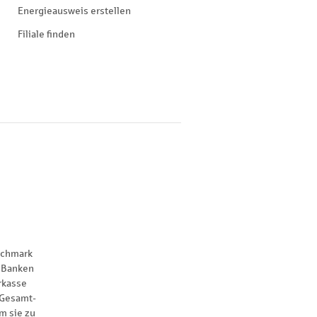
Energieausweis erstellen
Filiale finden
nchmark
 Banken
rkasse
 Gesamt-
m sie zu