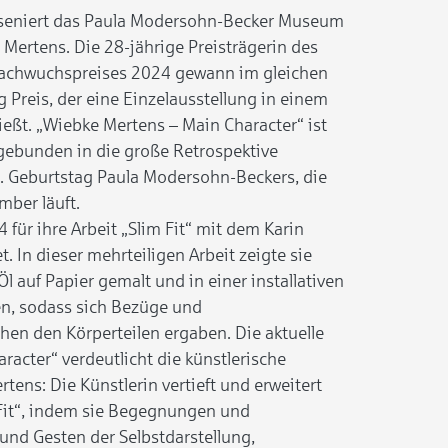
äseniert das Paula Modersohn-Becker Museum
Mertens. Die 28-jährige Preisträgerin des
achwuchspreises 2024 gewann im gleichen
 Preis, der eine Einzelausstellung in einem
eßt. „Wiebke Mertens – Main Character“ ist
ngebunden in die große Retrospektive
 Geburtstag Paula Modersohn-Beckers, die
mber läuft.
für ihre Arbeit „Slim Fit“ mit dem Karin
. In dieser mehrteiligen Arbeit zeigte sie
Öl auf Papier gemalt und in einer installativen
n, sodass sich Bezüge und
en den Körperteilen ergaben. Die aktuelle
racter“ verdeutlicht die künstlerische
ens: Die Künstlerin vertieft und erweitert
 Fit“, indem sie Begegnungen und
und Gesten der Selbstdarstellung,