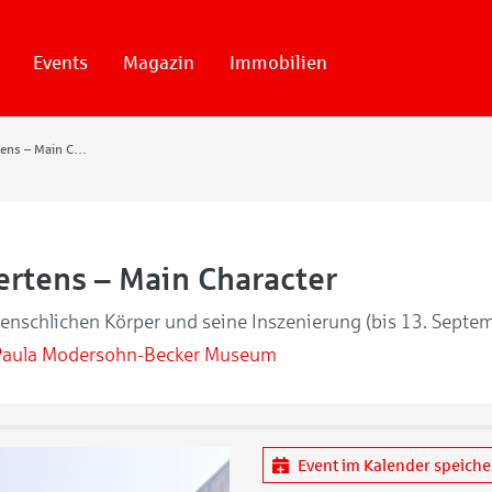
Events
Magazin
Immobilien
Wiebke Mertens – Main Character
rtens – Main Character
enschlichen Körper und seine Inszenierung (bis 13. Septe
Paula Modersohn-Becker Museum
Event im Kalender speich