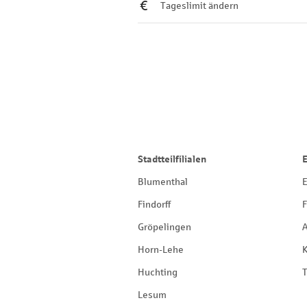
Tageslimit ändern
Stadtteilfilialen
Blumenthal
E
Findorff
F
Gröpelingen
Horn-Lehe
Huchting
T
Lesum