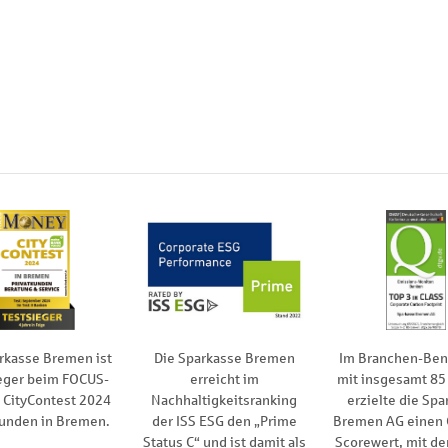
rkasse Bremen ist
Die Sparkasse Bremen
Im Branchen-Be
eger beim FOCUS-
erreicht im
mit insgesamt 85
CityContest 2024
Nachhaltigkeitsranking
erzielte die Spa
kunden in Bremen.
der ISS ESG den „Prime
Bremen AG einen
Status C“ und ist damit als
Scorewert, mit de