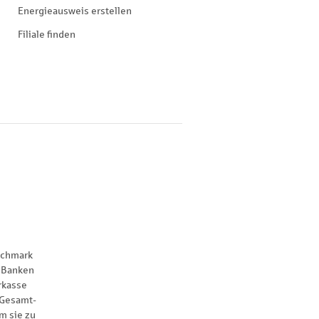
Energieausweis erstellen
Filiale finden
nchmark
 Banken
rkasse
 Gesamt-
m sie zu