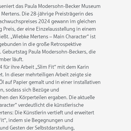
äseniert das Paula Modersohn-Becker Museum
Mertens. Die 28-jährige Preisträgerin des
achwuchspreises 2024 gewann im gleichen
 Preis, der eine Einzelausstellung in einem
eßt. „Wiebke Mertens – Main Character“ ist
ngebunden in die große Retrospektive
 Geburtstag Paula Modersohn-Beckers, die
mber läuft.
für ihre Arbeit „Slim Fit“ mit dem Karin
. In dieser mehrteiligen Arbeit zeigte sie
Öl auf Papier gemalt und in einer installativen
n, sodass sich Bezüge und
en den Körperteilen ergaben. Die aktuelle
racter“ verdeutlicht die künstlerische
ens: Die Künstlerin vertieft und erweitert
 Fit“, indem sie Begegnungen und
und Gesten der Selbstdarstellung,