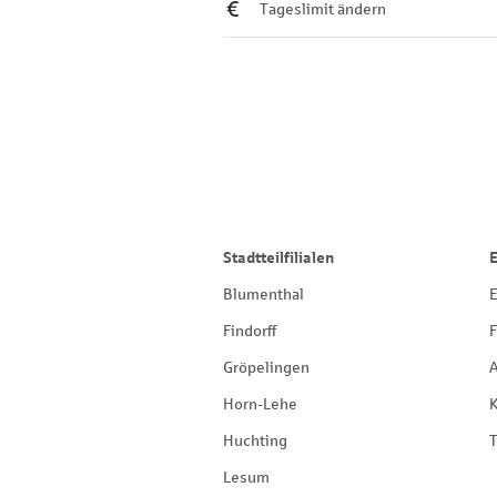
Tageslimit ändern
Stadtteilfilialen
Blumenthal
E
Findorff
F
Gröpelingen
Horn-Lehe
Huchting
T
Lesum