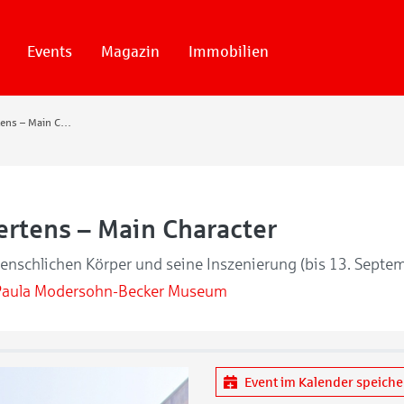
Events
Magazin
Immobilien
Wiebke Mertens – Main Character
rtens – Main Character
enschlichen Körper und seine Inszenierung (bis 13. Septe
Paula Modersohn-Becker Museum
Event im Kalender speich