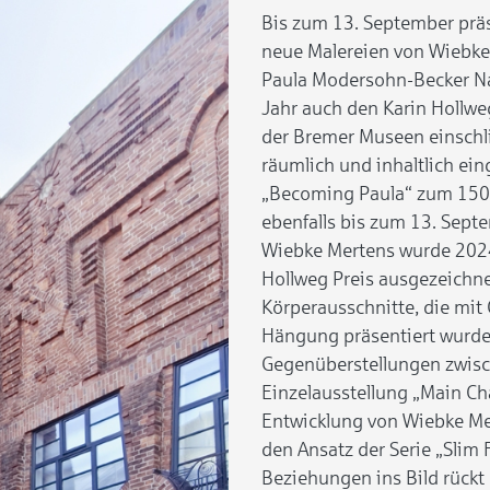
Bis zum 13. September pr
neue Malereien von Wiebke 
Paula Modersohn-Becker N
Jahr auch den Karin Hollweg
der Bremer Museen einschli
räumlich und inhaltlich ei
„Becoming Paula“ zum 150.
ebenfalls bis zum 13. Septe
Wiebke Mertens wurde 2024 
Hollweg Preis ausgezeichnet
Körperausschnitte, die mit 
Hängung präsentiert wurde
Gegenüberstellungen zwisch
Einzelausstellung „Main Cha
Entwicklung von Wiebke Mert
den Ansatz der Serie „Slim
Beziehungen ins Bild rückt 