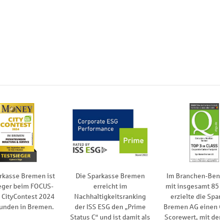
rkasse Bremen ist
Die Sparkasse Bremen
Im Branchen-Be
eger beim FOCUS-
erreicht im
mit insgesamt 85
CityContest 2024
Nachhaltigkeitsranking
erzielte die Spa
kunden in Bremen.
der ISS ESG den „Prime
Bremen AG einen
Status C“ und ist damit als
Scorewert, mit de