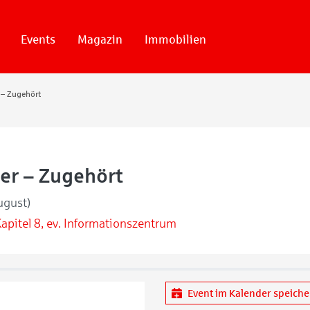
Events
Magazin
Immobilien
 – Zugehört
ter – Zugehört
ugust)
apitel 8, ev. Informationszentrum
Event im Kalender speich