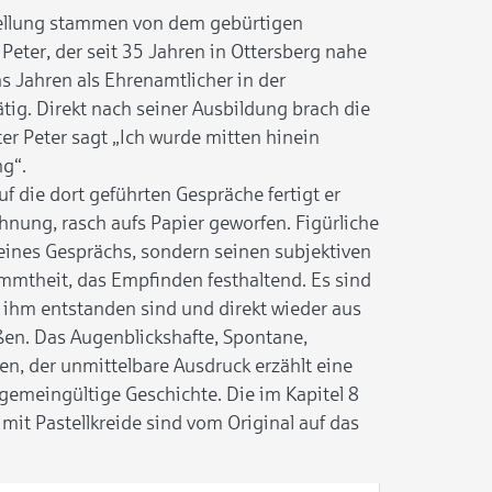
stellung stammen von dem gebürtigen
Peter, der seit 35 Jahren in Ottersberg nahe
hs Jahren als Ehrenamtlicher in der
tig. Direkt nach seiner Ausbildung brach die
r Peter sagt „Ich wurde mitten hinein
ng“.
f die dort geführten Gespräche fertigt er
hnung, rasch aufs Papier geworfen. Figürliche
l eines Gesprächs, sondern seinen subjektiven
immtheit, das Empfinden festhaltend. Es sind
n ihm entstanden sind und direkt wieder aus
eßen. Das Augenblickshafte, Spontane,
en, der unmittelbare Ausdruck erzählt eine
lgemeingültige Geschichte. Die im Kapitel 8
mit Pastellkreide sind vom Original auf das