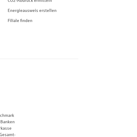
CO2-Abdruck ermitteln
Energieausweis erstellen
Filiale finden
nchmark
 Banken
rkasse
 Gesamt-