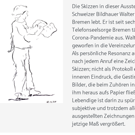
Die Skizzen in dieser Aus
Schweizer Bildhauer Walter 
Bremen lebt. Er ist seit sec
Telefonseelsorge Bremen tä
Corona-Pandemie aus. Walte
geworfen in die Vereinzelu
Als persönliche Resonanz au
nach jedem Anruf eine Zeic
Skizzen; nicht als Protokol
inneren Eindruck, die Gest
Bilder, die beim Zuhören i
ihm heraus aufs Papier fli
Lebendige ist darin zu spür
subjektive und trotzdem al
ausgestellten Zeichnungen 
jetzige Maß vergrößert.