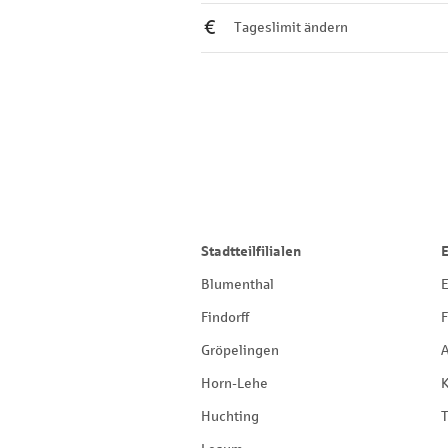
Tageslimit ändern
Stadtteilfilialen
Blumenthal
E
Findorff
F
Gröpelingen
Horn-Lehe
Huchting
T