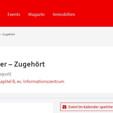
Events
Magazin
Immobilien
 – Zugehört
ter – Zugehört
ugust)
apitel 8, ev. Informationszentrum
Event im Kalender speich