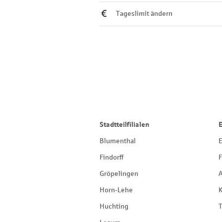
Tageslimit ändern
Stadtteilfilialen
Blumenthal
E
Findorff
F
Gröpelingen
Horn-Lehe
Huchting
T