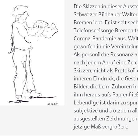
Die Skizzen in dieser Aus
Schweizer Bildhauer Walter 
Bremen lebt. Er ist seit sec
Telefonseelsorge Bremen tä
Corona-Pandemie aus. Walte
geworfen in die Vereinzelu
Als persönliche Resonanz au
nach jedem Anruf eine Zeic
Skizzen; nicht als Protokol
inneren Eindruck, die Gest
Bilder, die beim Zuhören i
ihm heraus aufs Papier fli
Lebendige ist darin zu spür
subjektive und trotzdem al
ausgestellten Zeichnungen 
jetzige Maß vergrößert.