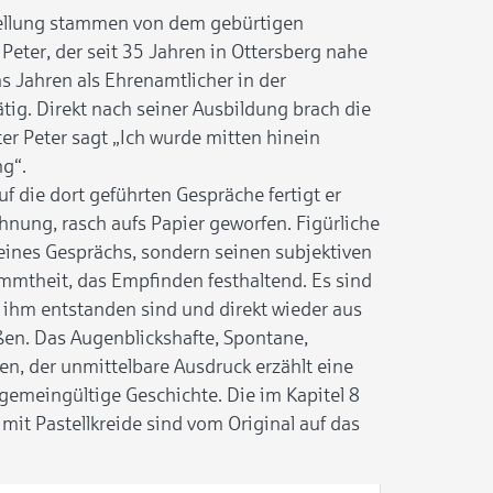
stellung stammen von dem gebürtigen
Peter, der seit 35 Jahren in Ottersberg nahe
hs Jahren als Ehrenamtlicher in der
tig. Direkt nach seiner Ausbildung brach die
r Peter sagt „Ich wurde mitten hinein
ng“.
f die dort geführten Gespräche fertigt er
hnung, rasch aufs Papier geworfen. Figürliche
l eines Gesprächs, sondern seinen subjektiven
immtheit, das Empfinden festhaltend. Es sind
n ihm entstanden sind und direkt wieder aus
eßen. Das Augenblickshafte, Spontane,
en, der unmittelbare Ausdruck erzählt eine
lgemeingültige Geschichte. Die im Kapitel 8
mit Pastellkreide sind vom Original auf das