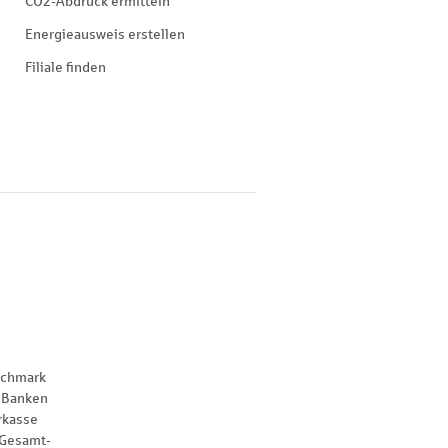
CO2-Abdruck ermitteln
Energieausweis erstellen
Filiale finden
nchmark
 Banken
rkasse
 Gesamt-