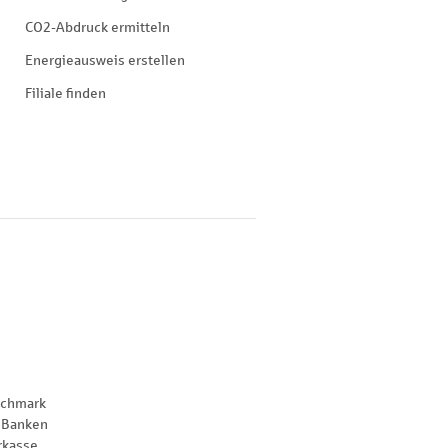
CO2-Abdruck ermitteln
Energieausweis erstellen
Filiale finden
nchmark
 Banken
rkasse