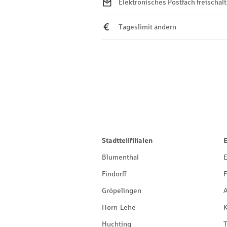
Elektronisches Postfach freischal
Tageslimit ändern
Stadtteilfilialen
Blumenthal
E
Findorff
F
Gröpelingen
Horn-Lehe
Huchting
T