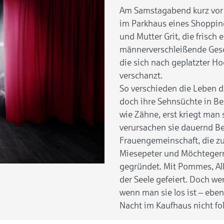
Am Samstagabend kurz vor L
im Parkhaus eines Shoppin
und Mutter Grit, die frisch 
männerverschleißende Gesc
die sich nach geplatzter H
verschanzt.
So verschieden die Leben d
doch ihre Sehnsüchte in B
wie Zähne, erst kriegt man 
verursachen sie dauernd Be
Frauengemeinschaft, die 
Miesepeter und Möchtegern
gegründet. Mit Pommes, Al
der Seele gefeiert. Doch we
wenn man sie los ist – eben
Nacht im Kaufhaus nicht fo