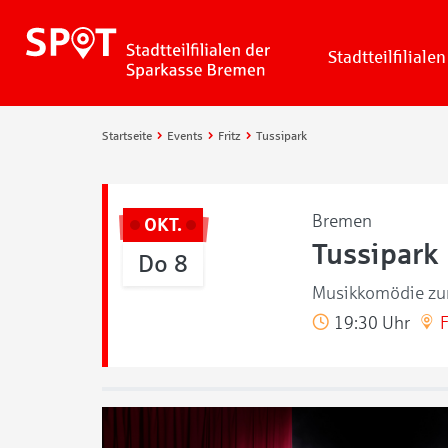
Stadtteilfilialen
Startseite
Events
Fritz
Tussipark
Bremen
OKT.
Tussipark
Do 8
Musikkomödie zum
19:30 Uhr
F