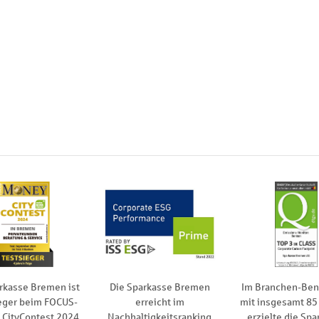
rkasse Bremen ist
Die Sparkasse Bremen
Im Branchen-Be
eger beim FOCUS-
erreicht im
mit insgesamt 85
CityContest 2024
Nachhaltigkeitsranking
erzielte die Spa