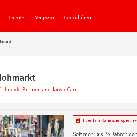
Events
Magazin
Immobilien
ohmarkt
lohmarkt
Flohmarkt Bremen am Hansa-Carré
Event im Kalender speich
Seit mehr als 25 Jahren ge