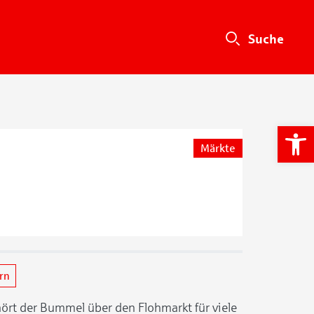
We
Märkte
ern
hört der Bummel über den Flohmarkt für viele