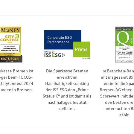
rkasse Bremen ist
Die Sparkasse Bremen
Im Branchen-Be
eger beim FOCUS-
erreicht im
mit insgesamt 85
CityContest 2024
Nachhaltigkeitsranking
erzielte die Spa
kunden in Bremen.
der ISS ESG den „Prime
Bremen AG einen
Status C“ und ist damit als
Scorewert, mit de
nachhaltiges Institut
den besten drei
gelistet.
untersuchten B
zählt.