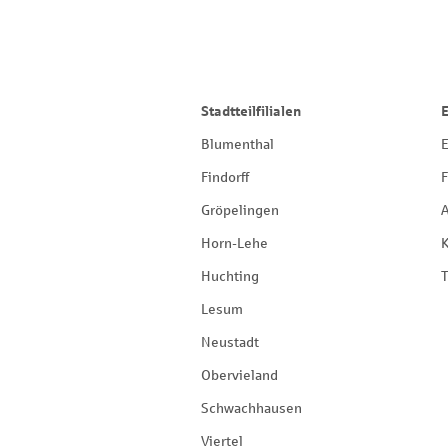
Stadtteilfilialen
Blumenthal
E
Findorff
F
Gröpelingen
Horn-Lehe
Huchting
T
Lesum
Neustadt
Obervieland
Schwachhausen
Viertel