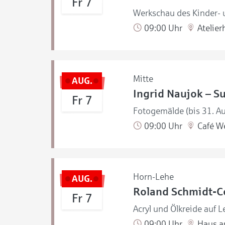
Fr 7
Werkschau des Kinder- u
09:00 Uhr
Atelier
Mitte
AUG.
Ingrid Naujok – S
Fr 7
Fotogemälde (bis 31. A
09:00 Uhr
Café W
Horn-Lehe
AUG.
Roland Schmidt-Co
Fr 7
Acryl und Ölkreide auf L
09:00 Uhr
Haus a