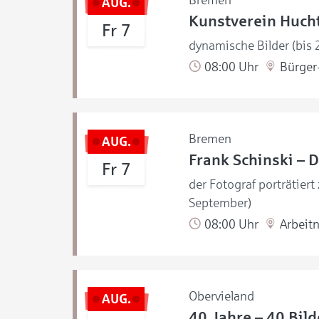
Bremen
AUG.
Kunstverein Hucht
Fr 7
dynamische Bilder (bis
08:00 Uhr
Bürger-
Bremen
AUG.
Frank Schinski – D
Fr 7
der Fotograf porträtiert
September)
08:00 Uhr
Arbeit
Obervieland
AUG.
40 Jahre – 40 Bild