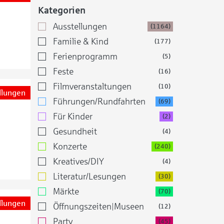
Kategorien
Ausstellungen
(1164)
Familie & Kind
(177)
Ferienprogramm
(5)
Feste
(16)
Filmveranstaltungen
(10)
llungen
Führungen/Rundfahrten
(69)
Für Kinder
(2)
Gesundheit
(4)
Konzerte
(240)
Kreatives/DIY
(4)
Literatur/Lesungen
(30)
Märkte
(70)
llungen
Öffnungszeiten|Museen
(12)
Party
(45)