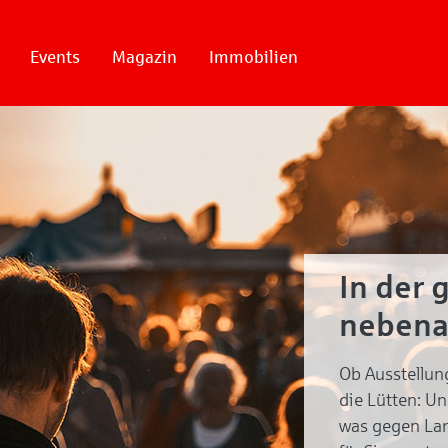
Events
Magazin
Immobilien
In der 
nebena
Ob Ausstellun
die Lütten: U
was gegen Lan