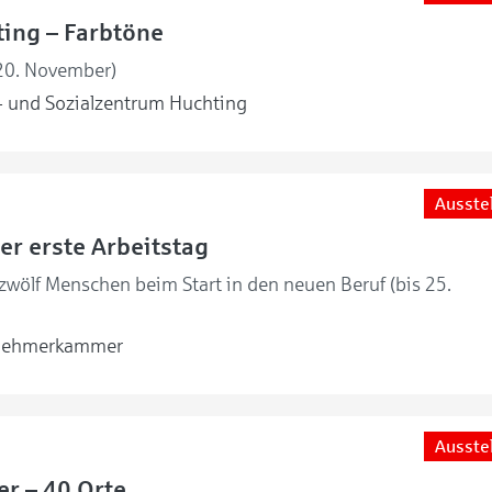
ing – Farbtöne
 20. November)
 und Sozialzentrum Huchting
Ausste
er erste Arbeitstag
 zwölf Menschen beim Start in den neuen Beruf (bis 25.
nehmerkammer
Ausste
er – 40 Orte