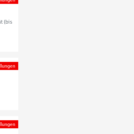
t (bis
llungen
llungen