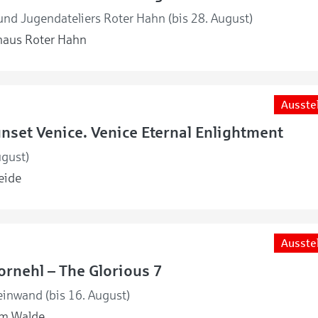
nd Jugendateliers Roter Hahn (bis 28. August)
haus Roter Hahn
Ausste
unset Venice. Venice Eternal Enlightment
ugust)
eide
Ausste
rnehl – The Glorious 7
einwand (bis 16. August)
m Walde