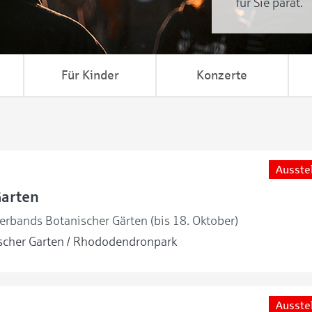
für Sie parat.
Für Kinder
Konzerte
Ausste
Garten
erbands Botanischer Gärten (bis 18. Oktober)
cher Garten / Rhododendronpark
Ausste