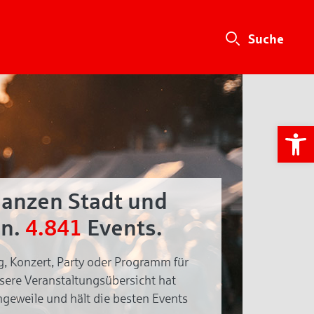
We
ganzen Stadt und
n.
4.841
Events.
g, Konzert, Party oder Programm für
nsere Veranstaltungsübersicht hat
geweile und hält die besten Events