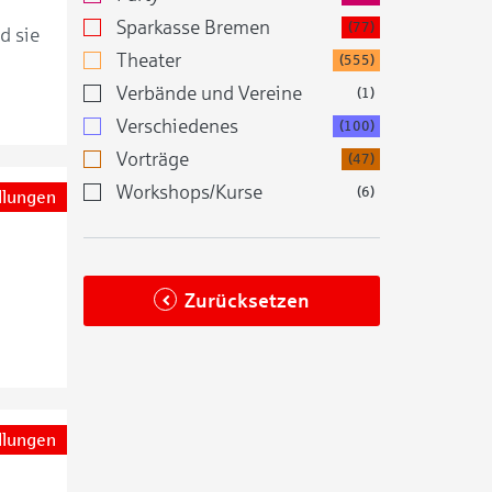
Sparkasse Bremen
(77)
d sie
Theater
(555)
Verbände und Vereine
(1)
Verschiedenes
(100)
Vorträge
(47)
Workshops/Kurse
(6)
llungen
Zurücksetzen
llungen