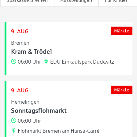
Sparkasse Bremen
Ausstellungen
Für Kinder
9. AUG.
Märkte
Bremen
Kram & Trödel
06:00 Uhr
EDU Einkaufspark Duckwitz
9. AUG.
Märkte
Hemelingen
Sonntagsflohmarkt
06:00 Uhr
Flohmarkt Bremen am Hansa-Carré