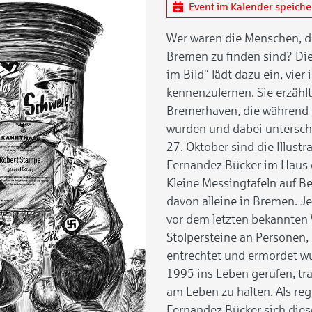
Event im Kalender speich
Wer waren die Menschen, d
Bremen zu finden sind? Die 
im Bild“ lädt dazu ein, vie
kennenzulernen. Sie erzäh
Bremerhaven, die während d
wurden und dabei untersch
27. Oktober sind die Illustr
Fernandez Bücker im Haus 
Kleine Messingtafeln auf B
davon alleine in Bremen. Je
vor dem letzten bekannten
Stolpersteine an Personen, 
entrechtet und ermordet w
1995 ins Leben gerufen, tra
am Leben zu halten. Als reg
Fernandez Bücker sich dies