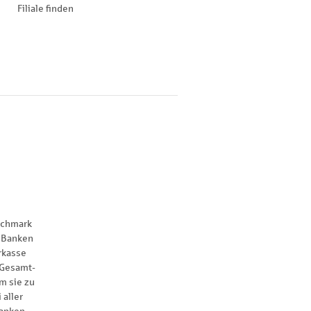
Filiale finden
nchmark
 Banken
rkasse
 Gesamt-
m sie zu
 aller