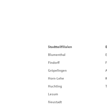
Stadtteilfilialen
Blumenthal
E
Findorff
F
Gröpelingen
Horn-Lehe
Huchting
T
Lesum
Neustadt