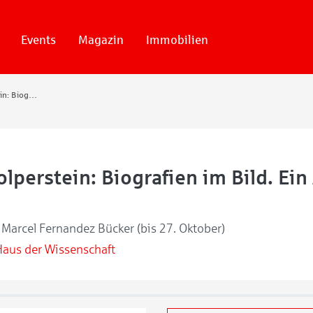
Events
Magazin
Immobilien
Projekt Stolperstein: Biografien im Bild. Ein Appell gegen das Vergessen
olperstein: Biografien im Bild. Ei
n
n Marcel Fernandez Bücker (bis 27. Oktober)
Haus der Wissenschaft