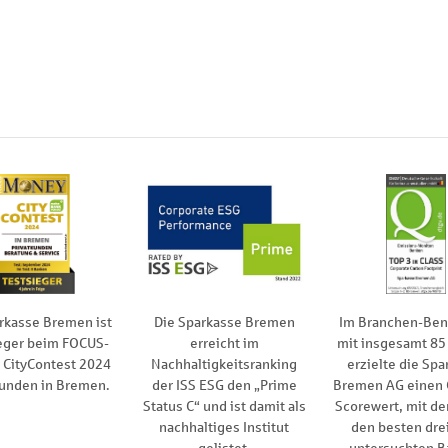
rkasse Bremen ist
Die Sparkasse Bremen
Im Branchen-Be
eger beim FOCUS-
erreicht im
mit insgesamt 85
CityContest 2024
Nachhaltigkeitsranking
erzielte die Spa
kunden in Bremen.
der ISS ESG den „Prime
Bremen AG einen
Status C“ und ist damit als
Scorewert, mit de
nachhaltiges Institut
den besten drei