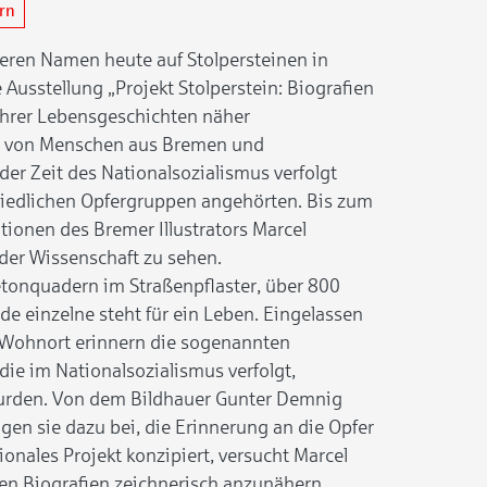
ern
eren Namen heute auf Stolpersteinen in
Ausstellung „Projekt Stolperstein: Biografien
r ihrer Lebensgeschichten näher
lt von Menschen aus Bremen und
er Zeit des Nationalsozialismus verfolgt
iedlichen Opfergruppen angehörten. Bis zum
ationen des Bremer Illustrators Marcel
der Wissenschaft zu sehen.
etonquadern im Straßenpflaster, über 800
de einzelne steht für ein Leben. Eingelassen
 Wohnort erinnern die sogenannten
die im Nationalsozialismus verfolgt,
urden. Von dem Bildhauer Gunter Demnig
gen sie dazu bei, die Erinnerung an die Opfer
ionales Projekt konzipiert, versucht Marcel
en Biografien zeichnerisch anzunähern.