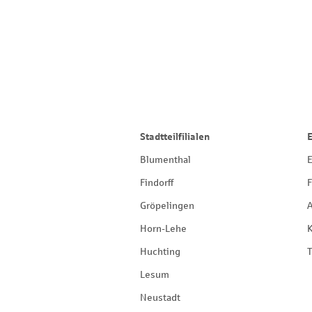
Stadtteilfilialen
Blumenthal
E
Findorff
F
Gröpelingen
Horn-Lehe
Huchting
T
Lesum
Neustadt