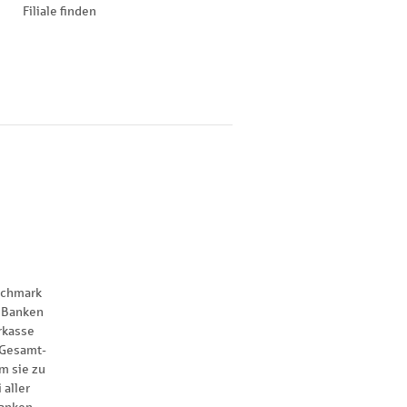
Filiale finden
nchmark
 Banken
rkasse
 Gesamt-
m sie zu
 aller