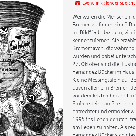
Event im Kalender speich
Wer waren die Menschen, d
Bremen zu finden sind? Die 
im Bild“ lädt dazu ein, vie
kennenzulernen. Sie erzäh
Bremerhaven, die während d
wurden und dabei untersch
27. Oktober sind die Illustr
Fernandez Bücker im Haus 
Kleine Messingtafeln auf B
davon alleine in Bremen. Je
vor dem letzten bekannten
Stolpersteine an Personen, 
entrechtet und ermordet w
1995 ins Leben gerufen, tra
am Leben zu halten. Als reg
Fernandez Bücker sich dies