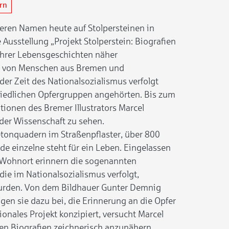
ern
eren Namen heute auf Stolpersteinen in
Ausstellung „Projekt Stolperstein: Biografien
r ihrer Lebensgeschichten näher
lt von Menschen aus Bremen und
er Zeit des Nationalsozialismus verfolgt
iedlichen Opfergruppen angehörten. Bis zum
ationen des Bremer Illustrators Marcel
der Wissenschaft zu sehen.
etonquadern im Straßenpflaster, über 800
de einzelne steht für ein Leben. Eingelassen
 Wohnort erinnern die sogenannten
die im Nationalsozialismus verfolgt,
urden. Von dem Bildhauer Gunter Demnig
gen sie dazu bei, die Erinnerung an die Opfer
ionales Projekt konzipiert, versucht Marcel
en Biografien zeichnerisch anzunähern.