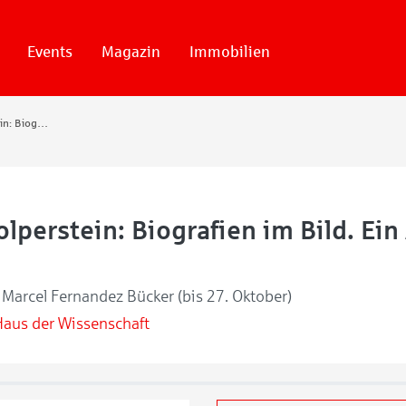
Events
Magazin
Immobilien
Projekt Stolperstein: Biografien im Bild. Ein Appell gegen das Vergessen
olperstein: Biografien im Bild. Ei
n
n Marcel Fernandez Bücker (bis 27. Oktober)
Haus der Wissenschaft