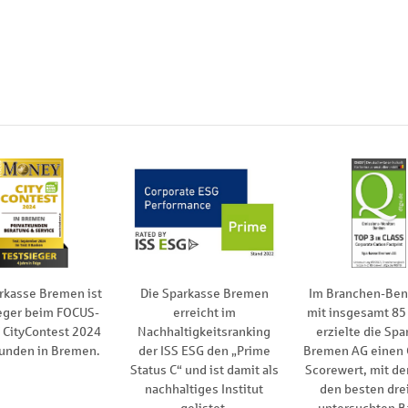
rkasse Bremen ist
Die Sparkasse Bremen
Im Branchen-Be
eger beim FOCUS-
erreicht im
mit insgesamt 85
CityContest 2024
Nachhaltigkeitsranking
erzielte die Spa
kunden in Bremen.
der ISS ESG den „Prime
Bremen AG einen
Status C“ und ist damit als
Scorewert, mit de
nachhaltiges Institut
den besten drei