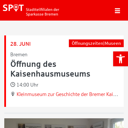
28. JUNI
Öffnungszeiten|Museen
We
Bremen
Öffnung des
Kaisenhausmuseums
14:00 Uhr
Kleinmuseum zur Geschichte der Bremer Kaisenhäuser