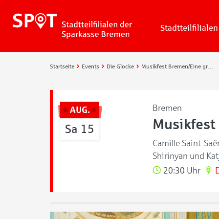
Stadtteilfilialen
Startseite
Events
Die Glocke
Musikfest Bremen/Eine große Nachtmusik: Karneval des Glücks
Bremen
AUG.
Musikfest
Sa 15
Camille Saint-Saë
Shirinyan und Ka
20:30 Uhr
D