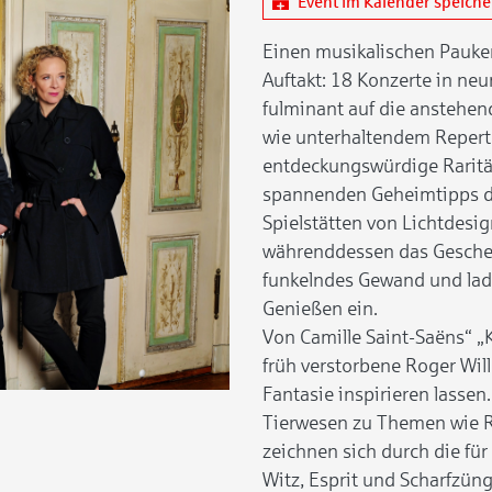
Event im Kalender speich
Einen musikalischen Pauken
Auftakt: 18 Konzerte in ne
fulminant auf die anstehe
wie unterhaltendem Repert
entdeckungswürdige Raritä
spannenden Geheimtipps de
Spielstätten von Lichtdesig
währenddessen das Gescheh
funkelndes Gewand und lad
Genießen ein.
Von Camille Saint-Saëns“ „K
früh verstorbene Roger Wil
Fantasie inspirieren lasse
Tierwesen zu Themen wie R
zeichnen sich durch die fü
Witz, Esprit und Scharfzüng