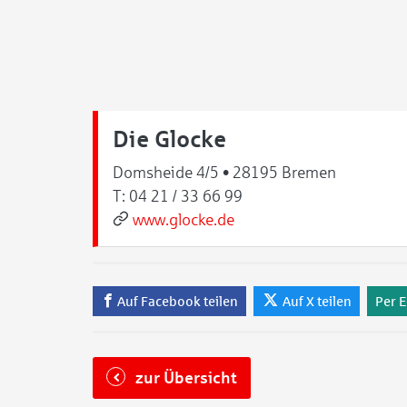
Die Glocke
Domsheide 4/5 • 28195 Bremen
T:
04 21 / 33 66 99
www.glocke.de
Auf Facebook teilen
Auf X teilen
Per E
zur Übersicht