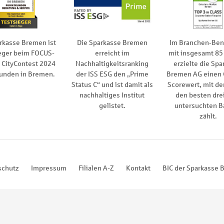
rkasse Bremen ist
Die Sparkasse Bremen
Im Branchen-Be
eger beim FOCUS-
erreicht im
mit insgesamt 85
CityContest 2024
Nachhaltigkeitsranking
erzielte die Spa
kunden in Bremen.
der ISS ESG den „Prime
Bremen AG einen
Status C“ und ist damit als
Scorewert, mit de
nachhaltiges Institut
den besten drei
gelistet.
untersuchten B
zählt.
schutz
Impressum
Filialen A-Z
Kontakt
BIC der Sparkasse