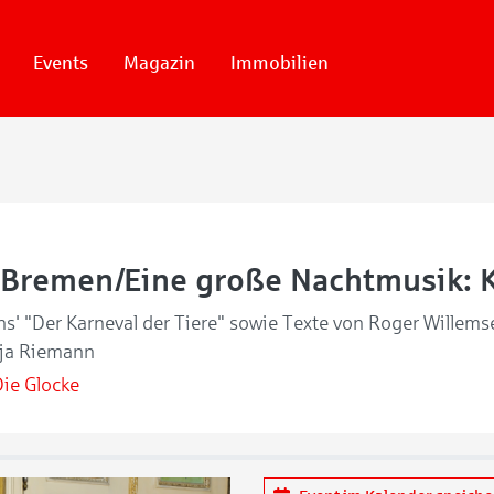
Events
Magazin
Immobilien
 Bremen/Eine große Nachtmusik: K
ns' "Der Karneval der Tiere" sowie Texte von Roger Willems
tja Riemann
ie Glocke