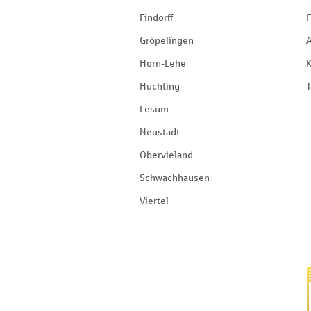
Findorff
F
Gröpelingen
Horn-Lehe
Huchting
T
Lesum
Neustadt
Obervieland
Schwachhausen
Viertel