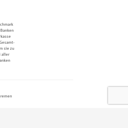
nchmark
 Banken
rkasse
 Gesamt-
m sie zu
 aller
anken
 Bremen