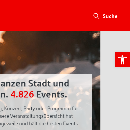
We
ganzen Stadt und
n.
4.826
Events.
g, Konzert, Party oder Programm für
nsere Veranstaltungsübersicht hat
geweile und hält die besten Events