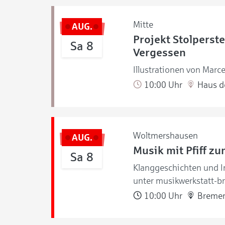
Mitte
AUG.
Projekt Stolperste
Sa 8
Vergessen
Illustrationen von Marce
10:00 Uhr
Haus de
Woltmershausen
AUG.
Musik mit Pfiff z
Sa 8
Klanggeschichten und I
unter musikwerkstatt-b
10:00 Uhr
Bremer 