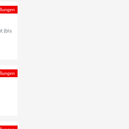
llungen
t (bis
llungen