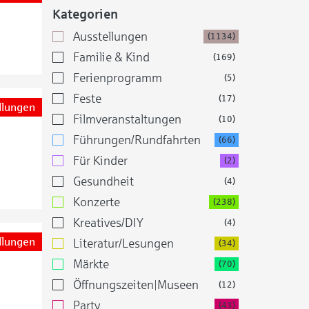
Kategorien
Ausstellungen
(1134)
Familie & Kind
(169)
Ferienprogramm
(5)
Feste
(17)
llungen
Filmveranstaltungen
(10)
Führungen/Rundfahrten
(66)
Für Kinder
(2)
Gesundheit
(4)
Konzerte
(238)
Kreatives/DIY
(4)
llungen
Literatur/Lesungen
(34)
Märkte
(70)
Öffnungszeiten|Museen
(12)
Party
(43)