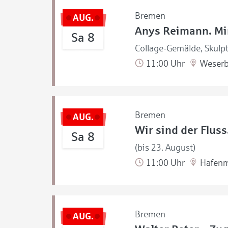
Bremen
AUG.
Anys Reimann. Mir
Sa 8
Collage-Gemälde, Skulpt
11:00 Uhr
Weserb
Bremen
AUG.
Wir sind der Flus
Sa 8
(bis 23. August)
11:00 Uhr
Hafen
Bremen
AUG.