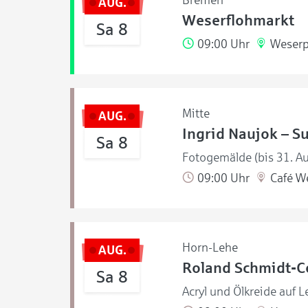
Bremen
AUG.
Weserflohmarkt
Sa 8
09:00 Uhr
Weserp
Mitte
AUG.
Ingrid Naujok – S
Sa 8
Fotogemälde (bis 31. A
09:00 Uhr
Café W
Horn-Lehe
AUG.
Roland Schmidt-Co
Sa 8
Acryl und Ölkreide auf L