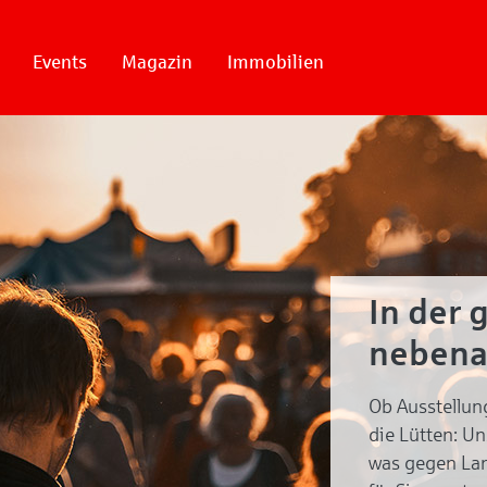
Events
Magazin
Immobilien
In der 
nebena
Ob Ausstellun
die Lütten: U
was gegen Lan