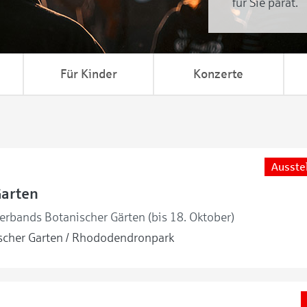
für Sie parat.
Für Kinder
Konzerte
Ausste
Garten
erbands Botanischer Gärten (bis 18. Oktober)
cher Garten / Rhododendronpark