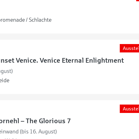
romenade / Schlachte
Ausste
unset Venice. Venice Eternal Enlightment
ugust)
eide
Ausste
rnehl – The Glorious 7
einwand (bis 16. August)