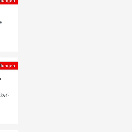
llungen
e
llungen
,
ker-