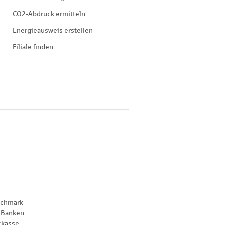
CO2-Abdruck ermitteln
Energieausweis erstellen
Filiale finden
nchmark
 Banken
rkasse