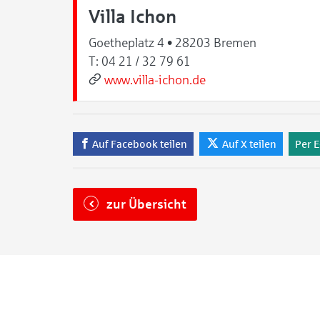
Villa Ichon
Goetheplatz 4 • 28203 Bremen
T:
04 21 / 32 79 61
www.villa-ichon.de
Auf Facebook teilen
Auf X teilen
Per E
zur Übersicht