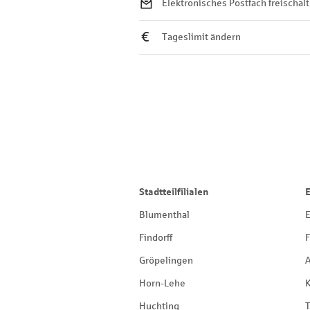
Elektronisches Postfach freischal
Tageslimit ändern
Stadtteilfilialen
Blumenthal
E
Findorff
F
Gröpelingen
Horn-Lehe
Huchting
T