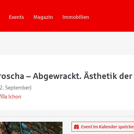
Events
Magazin
Immobilien
roscha – Abgewrackt. Ästhetik der
12. September)
illa Ichon
Event im Kalender speich