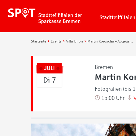
Stadtteilfilialen
Startseite
Events
Villa Ichon
Martin Koroscha – Abgewrackt. Ästhetik der Vergänglichkeit
Bremen
JULI
Martin Ko
Di 7
Fotografien (bis 
15:00 Uhr
V