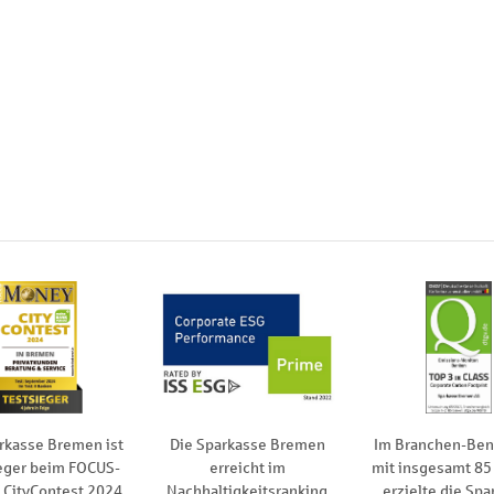
rkasse Bremen ist
Die Sparkasse Bremen
Im Branchen-Be
eger beim FOCUS-
erreicht im
mit insgesamt 85
CityContest 2024
Nachhaltigkeitsranking
erzielte die Spa