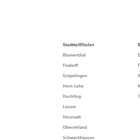
Stadtteilfilialen
Blumenthal
E
Findorff
F
Gröpelingen
Horn-Lehe
Huchting
T
Lesum
Neustadt
Obervieland
Schwachhausen