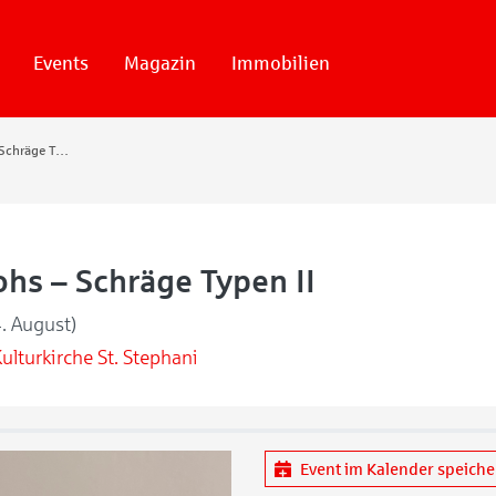
Events
Magazin
Immobilien
Marina Krohs – Schräge Typen II
hs – Schräge Typen II
4. August)
ulturkirche St. Stephani
Event im Kalender speich