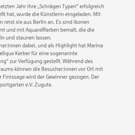
tzten Jahr ihre „Schrägen Typen“ erfolgreich
llt hat, wurde die Künstlerin eingeladen. Mit
 reist sie aus Berlin an. Es sind Ikonen
mt und mit Aquarellfarben bemalt, die die
ln und staunen lassen.
mer:innen dabei, und als Highlight hat Marina
gelique Kerber für eine sogenannte
ng“ zur Verfügung gestellt. Während des
raums können die Besucher:innen vor Ort mit
er Finissage wird der Gewinner gezogen. Der
ortgarten e.V. Zugute.