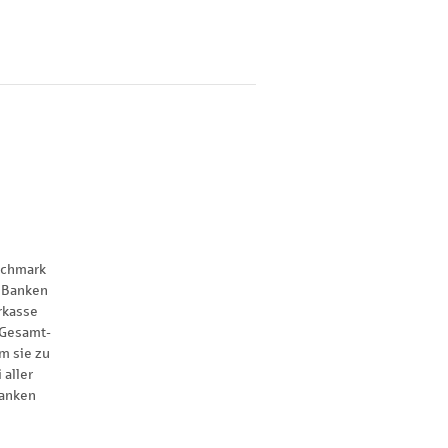
nchmark
 Banken
rkasse
 Gesamt-
m sie zu
 aller
anken