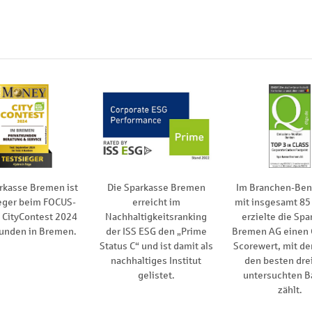
rkasse Bremen ist
Die Sparkasse Bremen
Im Branchen-Be
eger beim FOCUS-
erreicht im
mit insgesamt 85
CityContest 2024
Nachhaltigkeitsranking
erzielte die Spa
kunden in Bremen.
der ISS ESG den „Prime
Bremen AG einen
Status C“ und ist damit als
Scorewert, mit de
nachhaltiges Institut
den besten drei
gelistet.
untersuchten B
zählt.