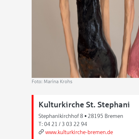
Foto: Marina Krohs
Kulturkirche St. Stephani
Stephanikirchhof 8 • 28195 Bremen
T:
04 21 / 3 03 22 94
www.kulturkirche-bremen.de