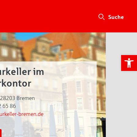
We
urkeller im
rkontor
 • 28203 Bremen
2 65 86
urkeller-bremen.de