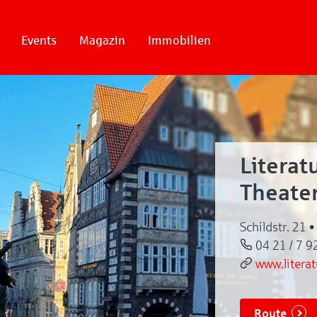
Events
Magazin
Immobilien
Literat
Theate
Schildstr. 21
04 21 / 7 9
www.literat
Route