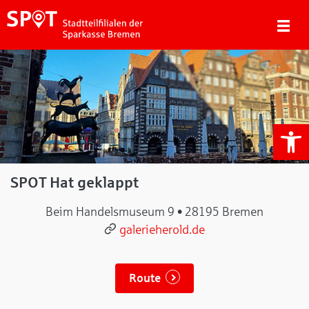
We
SPOT Hat geklappt
Beim Handelsmuseum 9 • 28195 Bremen
galerieherold.de
Route