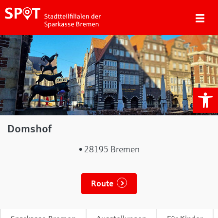
We
Domshof
• 28195 Bremen
Route