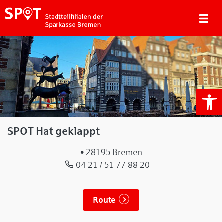
We
SPOT Hat geklappt
• 28195 Bremen
04 21 / 51 77 88 20
Route