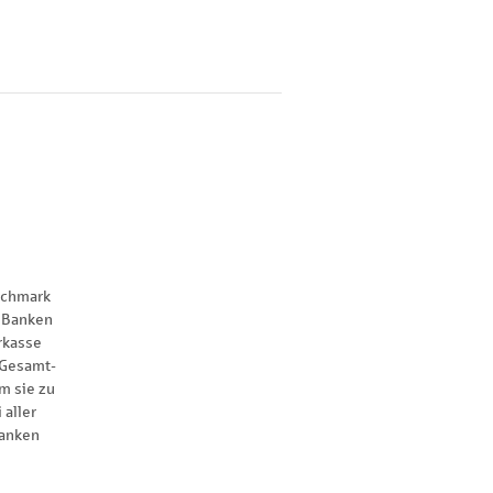
nchmark
 Banken
rkasse
 Gesamt-
m sie zu
 aller
anken