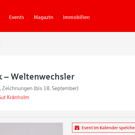
Events
Magazin
Immobilien
echsler
k – Weltenwechsler
r, Zeichnungen (bis 18. September)
Gut Kränholm
Event im Kalender speich