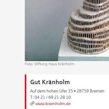
Foto: Stiftung Haus Kränholm
Gut Kränholm
Auf dem hohen Ufer 35 • 28759 Bremen
T:
04 21 / 69 21 28 10
www.kraenholm.de