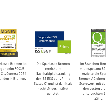
rkasse Bremen ist
Die Sparkasse Bremen
Im Branchen-Be
eger beim FOCUS-
erreicht im
mit insgesamt 85
CityContest 2024
Nachhaltigkeitsranking
erzielte die Spa
kunden in Bremen.
der ISS ESG den „Prime
Bremen AG einen
Status C“ und ist damit als
Scorewert, mit de
nachhaltiges Institut
den besten drei
gelistet.
untersuchten B
zählt.