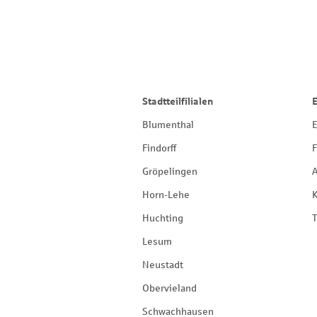
Stadtteilfilialen
Blumenthal
E
Findorff
F
Gröpelingen
Horn-Lehe
Huchting
T
Lesum
Neustadt
Obervieland
Schwachhausen