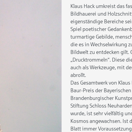
Klaus Hack umkreist das f
Bildhauerei und Holzschnit
eigenständige Bereiche sein
Spiel poetischer Gedankenb
turmartige Gebilde, mensche
die es in Wechselwirkung zu
Bildwelt zu entdecken gilt.
„Drucktrommeln“. Diese die
auch als Werkzeuge, mit de
abrollt.
Das Gesamtwerk von Klaus 
Baur-Preis der Bayerische
Brandenburgischer Kunstpr
Stiftung Schloss Neuhardenb
wurde, ist sehr vielfältig 
Kosmos angewachsen. Ist di
Blatt immer Voraussetzung 