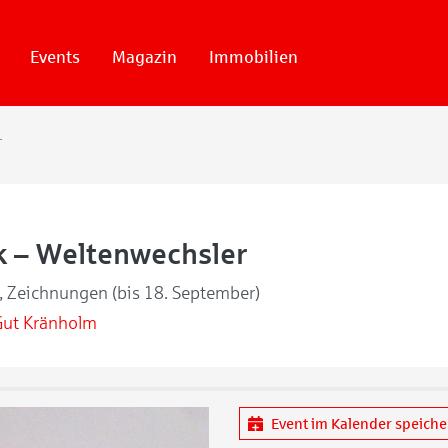
Events
Magazin
Immobilien
echsler
k – Weltenwechsler
r, Zeichnungen (bis 18. September)
Gut Kränholm
Event im Kalender speich