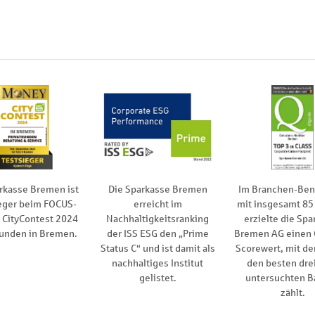
rkasse Bremen ist
Die Sparkasse Bremen
Im Branchen-Be
eger beim FOCUS-
erreicht im
mit insgesamt 85
CityContest 2024
Nachhaltigkeitsranking
erzielte die Spa
kunden in Bremen.
der ISS ESG den „Prime
Bremen AG einen
Status C“ und ist damit als
Scorewert, mit de
nachhaltiges Institut
den besten drei
gelistet.
untersuchten B
zählt.