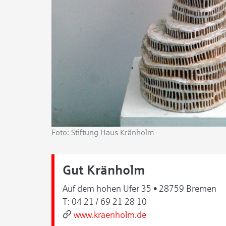
Foto: Stiftung Haus Kränholm
Gut Kränholm
Auf dem hohen Ufer 35 • 28759 Bremen
T:
04 21 / 69 21 28 10
www.kraenholm.de