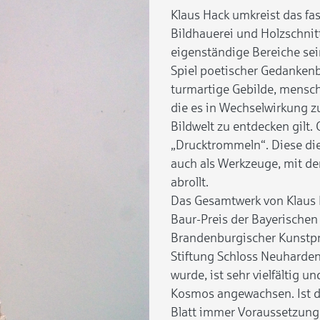
Klaus Hack umkreist das f
Bildhauerei und Holzschnit
eigenständige Bereiche sein
Spiel poetischer Gedankenb
turmartige Gebilde, mensche
die es in Wechselwirkung zu
Bildwelt zu entdecken gilt.
„Drucktrommeln“. Diese die
auch als Werkzeuge, mit de
abrollt.
Das Gesamtwerk von Klaus 
Baur-Preis der Bayerische
Brandenburgischer Kunstpr
Stiftung Schloss Neuhardenb
wurde, ist sehr vielfältig 
Kosmos angewachsen. Ist di
Blatt immer Voraussetzung 