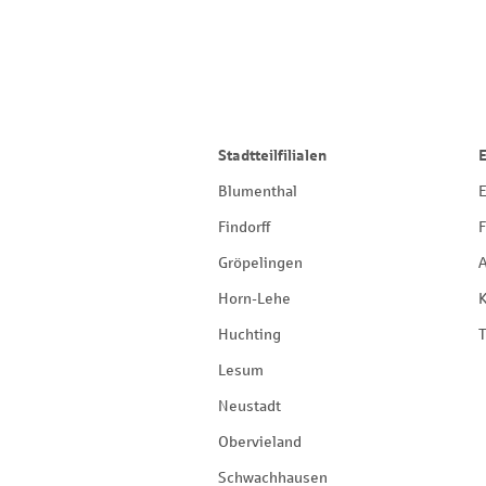
Stadtteilfilialen
Blumenthal
E
Findorff
F
Gröpelingen
Horn-Lehe
Huchting
T
Lesum
Neustadt
Obervieland
Schwachhausen