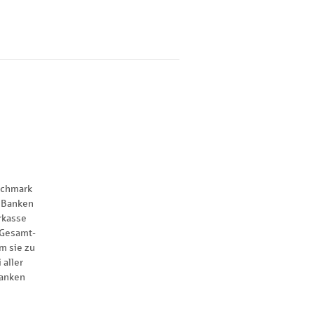
nchmark
 Banken
rkasse
 Gesamt-
m sie zu
 aller
anken