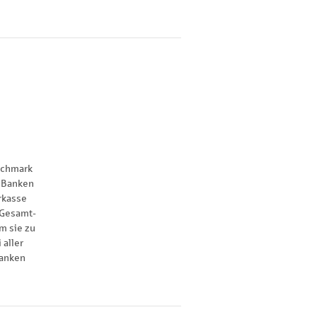
nchmark
 Banken
rkasse
 Gesamt-
m sie zu
 aller
anken