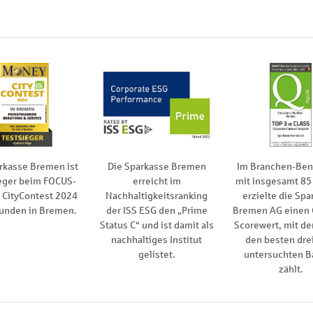
rkasse Bremen ist
Die Sparkasse Bremen
Im Branchen-Be
eger beim FOCUS-
erreicht im
mit insgesamt 85
CityContest 2024
Nachhaltigkeitsranking
erzielte die Spa
kunden in Bremen.
der ISS ESG den „Prime
Bremen AG einen
Status C“ und ist damit als
Scorewert, mit de
nachhaltiges Institut
den besten drei
gelistet.
untersuchten B
zählt.