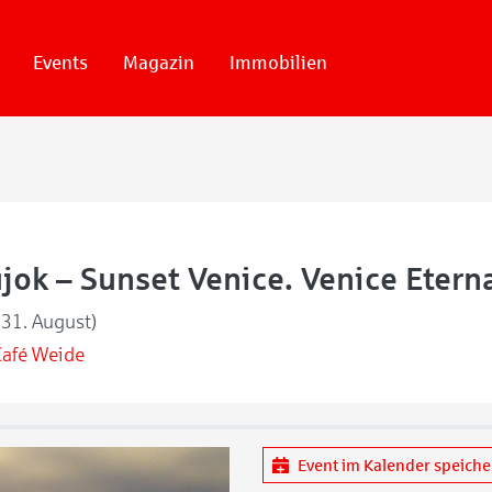
Events
Magazin
Immobilien
jok – Sunset Venice. Venice Etern
31. August)
Café Weide
Event im Kalender speich