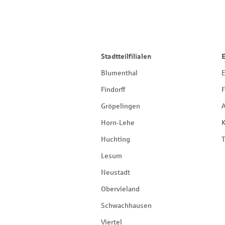
Stadtteilfilialen
Blumenthal
E
Findorff
F
Gröpelingen
Horn-Lehe
Huchting
T
Lesum
Neustadt
Obervieland
Schwachhausen
Viertel