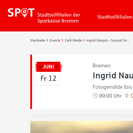
Stadtteilfilialen
Startseite
Events
Café Weide
Ingrid Naujok – Sunset Venice. Venice Eternal Enlightment
Bremen
JUNI
Ingrid Nau
Fr 12
Fotogemälde (bis 
09:00 Uhr