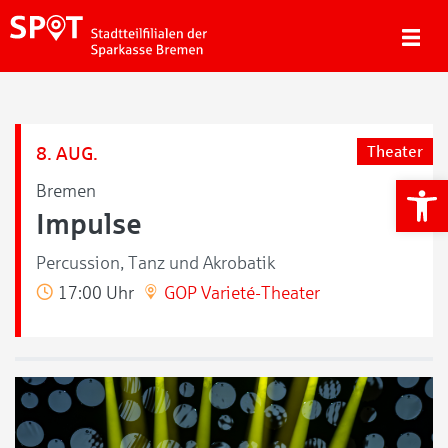
8. AUG.
Theater
We
Bremen
Impulse
Percussion, Tanz und Akrobatik
17:00 Uhr
GOP Varieté-Theater