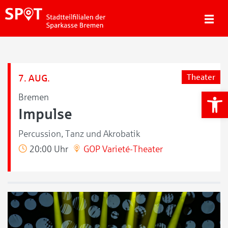
7. AUG.
Theater
We
Bremen
Impulse
Percussion, Tanz und Akrobatik
20:00 Uhr
GOP Varieté-Theater