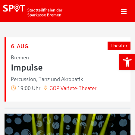
6. AUG.
Theater
We
Bremen
Impulse
Percussion, Tanz und Akrobatik
19:00 Uhr
GOP Varieté-Theater