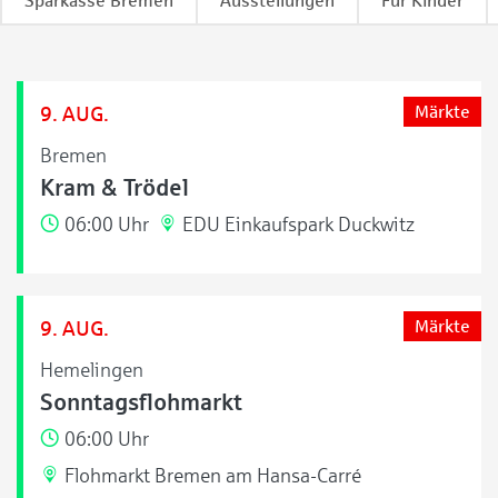
Sparkasse Bremen
Ausstellungen
Für Kinder
9. AUG.
Märkte
Bremen
Kram & Trödel
06:00 Uhr
EDU Einkaufspark Duckwitz
9. AUG.
Märkte
Hemelingen
Sonntagsflohmarkt
06:00 Uhr
Flohmarkt Bremen am Hansa-Carré