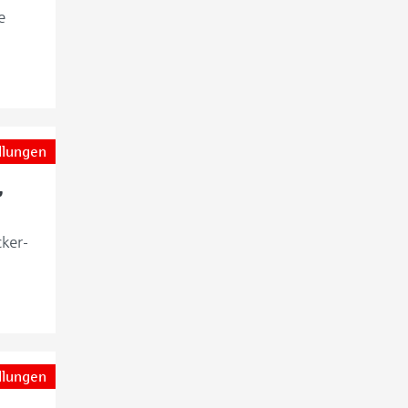
e
llungen
,
ker-
llungen