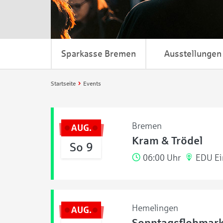
Sparkasse Bremen
Ausstellungen
Startseite
Events
Bremen
AUG.
Kram & Trödel
So 9
06:00 Uhr
EDU Ei
Hemelingen
AUG.
Sonntagsflohmark