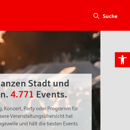
We
ganzen Stadt und
n.
4.771
Events.
g, Konzert, Party oder Programm für
nsere Veranstaltungsübersicht hat
geweile und hält die besten Events