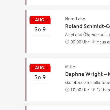
Horn-Lehe
AUG.
Roland Schmidt-Co
So 9
Acryl und Ölkreide auf L
09:00 Uhr
Haus a
Mitte
AUG.
Daphne Wright – 
So 9
skulpturale Installation
10:00 Uhr
Gerhar