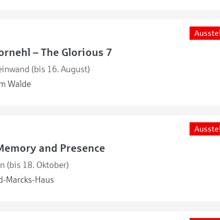
Ausste
rnehl – The Glorious 7
einwand (bis 16. August)
m Walde
Ausste
Memory and Presence
en (bis 18. Oktober)
d-Marcks-Haus