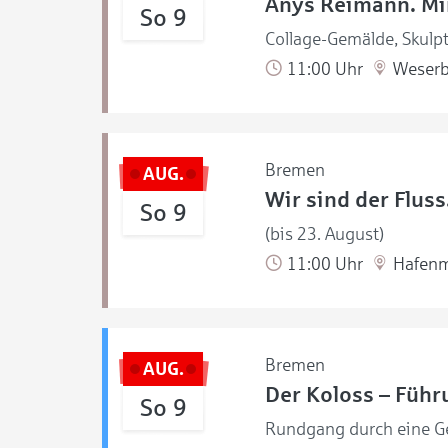
Anys Reimann. Mir
So 9
Collage-Gemälde, Skulpt
11:00 Uhr
Weserb
Bremen
AUG.
Wir sind der Flus
So 9
(bis 23. August)
11:00 Uhr
Hafen
Bremen
AUG.
Der Koloss – Führ
So 9
Rundgang durch eine Ge