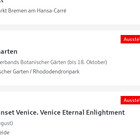
rkt Bremen am Hansa-Carré
Ausste
Garten
erbands Botanischer Gärten (bis 18. Oktober)
cher Garten / Rhododendronpark
Ausste
unset Venice. Venice Eternal Enlightment
ugust)
eide