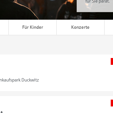
für Sie parat.
Für Kinder
Konzerte
nkaufspark Duckwitz
t