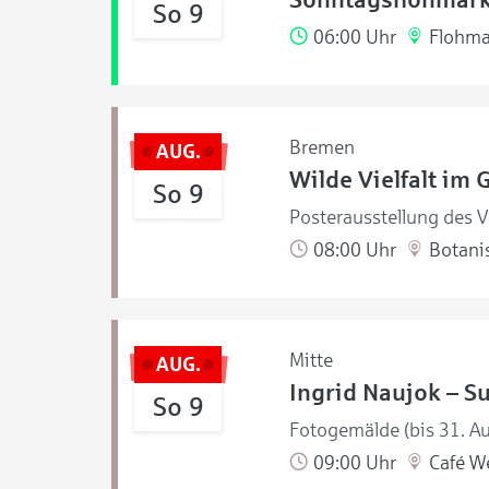
So 9
06:00 Uhr
Flohma
Bremen
AUG.
Wilde Vielfalt im 
So 9
Posterausstellung des V
08:00 Uhr
Botanis
Mitte
AUG.
Ingrid Naujok – S
So 9
Fotogemälde (bis 31. A
09:00 Uhr
Café W