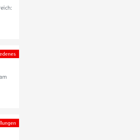
reich:
iedenes
 am
llungen