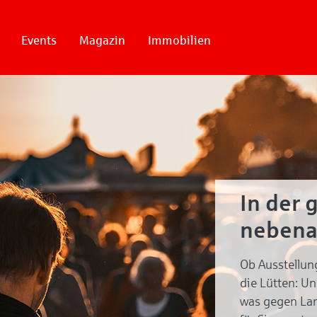
Events
Magazin
Immobilien
In der 
nebena
Ob Ausstellun
die Lütten: U
was gegen Lan