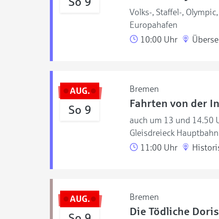
So 9
Volks-, Staffel-, Olympi
Europahafen
10:00 Uhr
Überse
Bremen
AUG.
Fahrten von der 
So 9
auch um 13 und 14.50 U
Gleisdreieck Hauptbahn
11:00 Uhr
Histori
Bremen
AUG.
Die Tödliche Doris
So 9