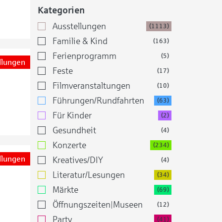
Kategorien
Ausstellungen
(1113)
Familie & Kind
(163)
Ferienprogramm
(5)
llungen
Feste
(17)
Filmveranstaltungen
(10)
Führungen/Rundfahrten
(63)
Für Kinder
(2)
Gesundheit
(4)
Konzerte
(234)
llungen
Kreatives/DIY
(4)
Literatur/Lesungen
(34)
Märkte
(69)
Öffnungszeiten|Museen
(12)
Party
(41)