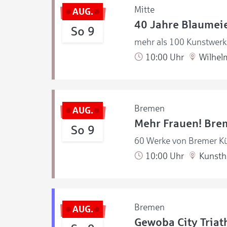
Mitte
AUG.
40 Jahre Blaumeie
So 9
mehr als 100 Kunstwerke
10:00 Uhr
Wilhel
Bremen
AUG.
Mehr Frauen! Brem
So 9
60 Werke von Bremer Kü
10:00 Uhr
Kunstha
Bremen
AUG.
Gewoba City Triat