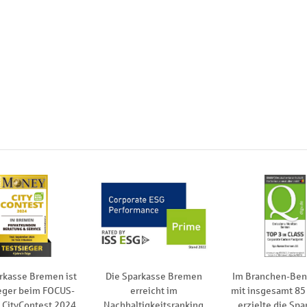
rkasse Bremen ist
Die Sparkasse Bremen
Im Branchen-Be
eger beim FOCUS-
erreicht im
mit insgesamt 85
CityContest 2024
Nachhaltigkeitsranking
erzielte die Spa