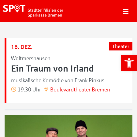
16. DEZ.
Theater
We
Woltmershausen
Ein Traum von Irland
musikalische Komödie von Frank Pinkus
19:30 Uhr
Boulevardtheater Bremen