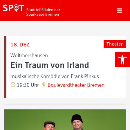
18. DEZ.
Theater
We
Woltmershausen
Ein Traum von Irland
musikalische Komödie von Frank Pinkus
19:30 Uhr
Boulevardtheater Bremen