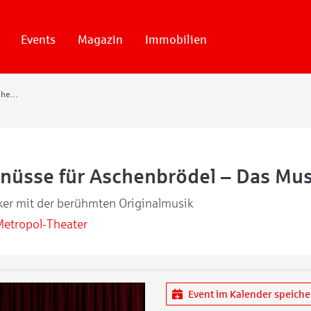
Events
Magazin
Immobilien
Drei Haselnüsse für Aschenbrödel – Das Musical
lnüsse für Aschenbrödel – Das Mus
ker mit der berühmten Originalmusik
Metropol-Theater
Event im Kalender speich