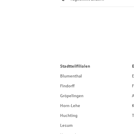
Stadtteilfilialen
Blumenthal
E
Findorff
F
Gröpelingen
Horn-Lehe
Huchting
T
Lesum