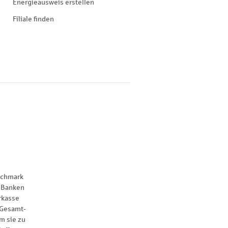
Energieausweis erstellen
Filiale finden
nchmark
 Banken
rkasse
 Gesamt-
m sie zu