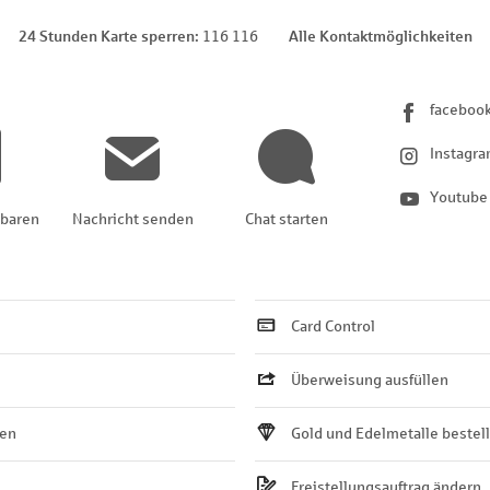
24 Stunden Karte sperren
116 116
Alle Kontaktmöglichkeiten
faceboo
Instagr
Youtube
nbaren
Nachricht senden
Chat starten
Card Control
Überweisung ausfüllen
ten
Gold und Edelmetalle bestel
Freistellungsauftrag ändern