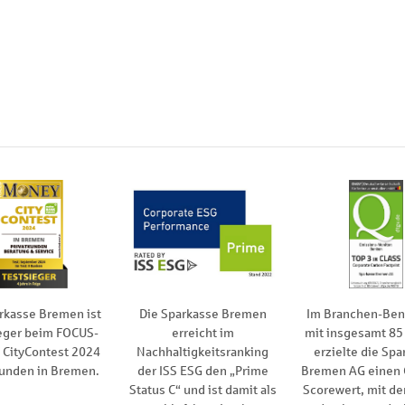
rkasse Bremen ist
Die Sparkasse Bremen
Im Branchen-Be
eger beim FOCUS-
erreicht im
mit insgesamt 85
CityContest 2024
Nachhaltigkeitsranking
erzielte die Spa
kunden in Bremen.
der ISS ESG den „Prime
Bremen AG einen
Status C“ und ist damit als
Scorewert, mit de